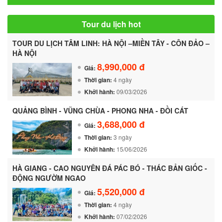
Tour du lịch hot
TOUR DU LỊCH TÂM LINH: HÀ NỘI –MIỀN TÂY - CÔN ĐẢO –
HÀ NỘI
8,990,000 đ
Giá:
Thời gian:
4 ngày
Khởi hành:
09/03/2026
QUẢNG BÌNH - VŨNG CHÙA - PHONG NHA - ĐỒI CÁT
3,688,000 đ
Giá:
Thời gian:
3 ngày
Khởi hành:
15/06/2026
HÀ GIANG - CAO NGUYÊN ĐÁ PÁC BÓ - THÁC BẢN GIỐC -
ĐỘNG NGƯỜM NGAO
5,520,000 đ
Giá:
Thời gian:
4 ngày
Khởi hành:
07/02/2026