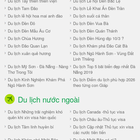
Du lịch Tây thiên thiền viện
Du lịch Lễ hội Đền Bắc Lệ
Du lịch Tam Đảo
Du lịch Lễ Khai Ấn Đền Trần
Du lịch lễ hội hoa mai anh đào
Du lịch suối cá thần
Du lịch Đền Đô
Du lịch Đền Vua Bà
Du lịch Đền Mẫu Âu Cơ
Du lịch Đền Quán Thánh
Du lịch Chùa Hương
Du lịch Đền Hùng dịp 10/3 ?
Du lịch Đảo Quan Lạn
Du lịch Khám phá Đảo Cát Bà
Du lịch xuân quê hương
Du lịch Ngũ Hành Sơn - Vùng Đất
Linh Thiêng
Du lịch Mỹ Sơn - Đà Nẵng - Nàng
Du lịch Top 5 bãi biển đẹp nhất Đà
Thơ Trong Tôi
Nẵng 2019
Du lịch Kinh Nghiệm Khám Phá
Du lịch Điểm du lịch phù hợp 2026
Ngũ Hành Sơn
theo từng con Giáp
Du lịch nước ngoài
Du lịch Những trải nghiệm khó
Du lịch Canada -thủ tục visa
quên khi xin visa hàn quốc
Du lịch Châu âu-Thủ tục visa
Du lịch Tâm linh huyền bí
Du lịch Cập nhật Thủ tục xin visa
các nước tiên tiến
Du lịch Khám phá Nhật Bản
Du lịch Nhật Bản có gì?