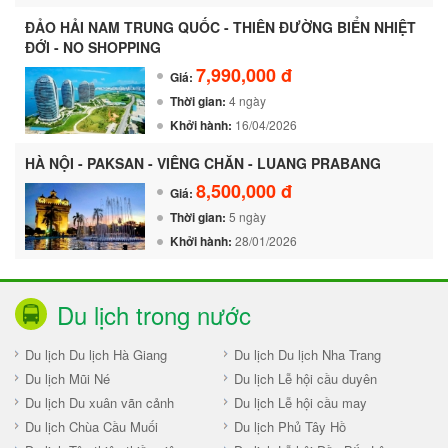
ĐẢO HẢI NAM TRUNG QUỐC - THIÊN ĐƯỜNG BIỂN NHIỆT
ĐỚI - NO SHOPPING
7,990,000 đ
Giá:
Thời gian:
4 ngày
Khởi hành:
16/04/2026
HÀ NỘI - PAKSAN - VIÊNG CHĂN - LUANG PRABANG
8,500,000 đ
Giá:
Thời gian:
5 ngày
Khởi hành:
28/01/2026
Du lịch trong nước
Du lịch Du lịch Hà Giang
Du lịch Du lịch Nha Trang
Du lịch Mũi Né
Du lịch Lễ hội cầu duyên
Du lịch Du xuân vãn cảnh
Du lịch Lễ hội cầu may
Du lịch Chùa Cầu Muối
Du lịch Phủ Tây Hồ