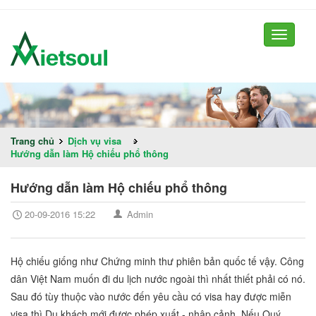
Toggle
navigati
Trang chủ
Dịch vụ visa
»
Hướng dẫn làm Hộ chiếu phổ thông
Hướng dẫn làm Hộ chiếu phổ thông
20-09-2016 15:22
Admin
Hộ chiếu giống như Chứng minh thư phiên bản quốc tế vậy. Công
dân Việt Nam muốn đi du lịch nước ngoài thì nhất thiết phải có nó.
Sau đó tùy thuộc vào nước đến yêu cầu có visa hay được miễn
visa thì Du khách mới được phép xuất - nhập cảnh. Nếu Quý