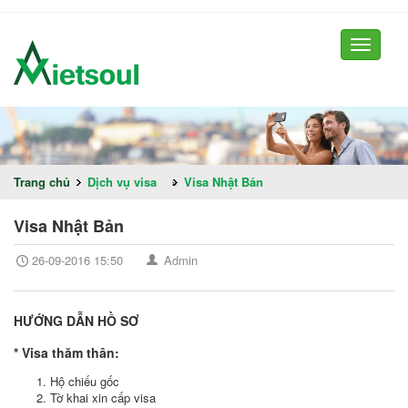
Toggle
navigati
Trang chủ
Dịch vụ visa
»
Visa Nhật Bản
Visa Nhật Bản
26-09-2016 15:50
Admin
HƯỚNG DẪN HỒ SƠ
* Visa thăm thân:
Hộ chiếu gốc
Tờ khai xin cấp visa