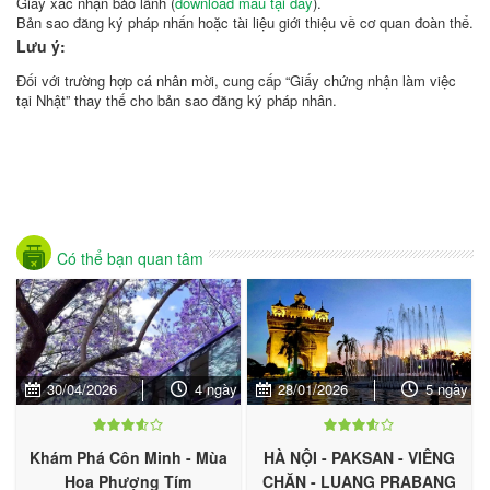
Giấy xác nhận bảo lãnh (
download mẫu tại đây
).
Bản sao đăng ký pháp nhấn hoặc tài liệu giới thiệu về cơ quan đoàn thể.
Lưu ý:
Đối với trường hợp cá nhân mời, cung cấp “Giấy chứng nhận làm việc
tại Nhật” thay thế cho bản sao đăng ký pháp nhân.
Có thể bạn quan tâm
30/04/2026
4 ngày
28/01/2026
5 ngày
Khám Phá Côn Minh - Mùa
HÀ NỘI - PAKSAN - VIÊNG
Hoa Phượng Tím
CHĂN - LUANG PRABANG