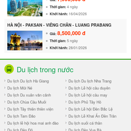
Thời gian:
4 ngày
Khởi hành:
16/04/2026
HÀ NỘI - PAKSAN - VIÊNG CHĂN - LUANG PRABANG
8,500,000 đ
Giá:
Thời gian:
5 ngày
Khởi hành:
28/01/2026
Du lịch trong nước
Du lịch Du lịch Hà Giang
Du lịch Du lịch Nha Trang
Du lịch Mũi Né
Du lịch Lễ hội cầu duyên
Du lịch Du xuân vãn cảnh
Du lịch Lễ hội cầu may
Du lịch Chùa Cầu Muối
Du lịch Phủ Tây Hồ
Du lịch Tây thiên thiền viện
Du lịch Lễ hội Đền Bắc Lệ
Du lịch Tam Đảo
Du lịch Lễ Khai Ấn Đền Trần
Du lịch lễ hội hoa mai anh đào
Du lịch suối cá thần
Du lịch Đền Đô
Du lịch Đền Vua Bà