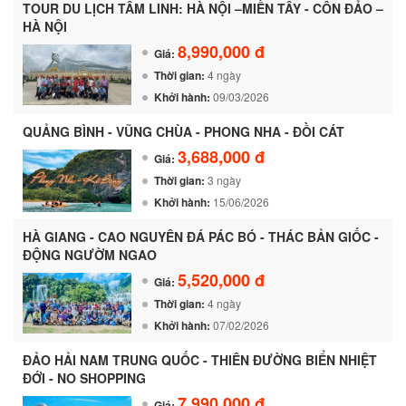
TOUR DU LỊCH TÂM LINH: HÀ NỘI –MIỀN TÂY - CÔN ĐẢO –
HÀ NỘI
8,990,000 đ
Giá:
Thời gian:
4 ngày
Khởi hành:
09/03/2026
QUẢNG BÌNH - VŨNG CHÙA - PHONG NHA - ĐỒI CÁT
3,688,000 đ
Giá:
Thời gian:
3 ngày
Khởi hành:
15/06/2026
HÀ GIANG - CAO NGUYÊN ĐÁ PÁC BÓ - THÁC BẢN GIỐC -
ĐỘNG NGƯỜM NGAO
5,520,000 đ
Giá:
Thời gian:
4 ngày
Khởi hành:
07/02/2026
ĐẢO HẢI NAM TRUNG QUỐC - THIÊN ĐƯỜNG BIỂN NHIỆT
ĐỚI - NO SHOPPING
7,990,000 đ
Giá: