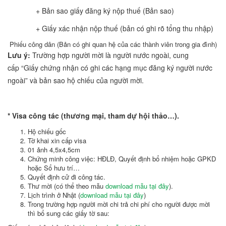
+ Bản sao giấy đăng ký nộp thuế (Bản sao)
+ Giấy xác nhận nộp thuế (bản có ghi rõ tổng thu nhập)
Phiếu công dân (Bản có ghi quan hệ của các thành viên trong gia đình)
Lưu ý:
Trường hợp người mời là người nước ngoài, cung
cấp “Giấy chứng nhận có ghi các hạng mục đăng ký người nước
ngoài” và bản sao hộ chiếu của người mời.
* Visa công tác (thương mại, tham dự hội thảo…).
Hộ chiếu gốc
Tờ khai xin cấp visa
01 ảnh 4,5x4,5cm
Chứng minh công việc: HĐLĐ, Quyết định bổ nhiệm hoặc GPKD
hoặc Sổ hưu trí…
Quyết định cử đi công tác.
Thư mời (có thể theo mẫu
download mẫu tại đây
).
Lịch trình ở Nhật (
download mẫu tại đây
)
Trong trường hợp người mời chi trả chi phí cho người được mời
thì bổ sung các giấy tờ sau: