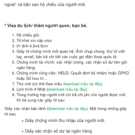
ngoài” và bản sao hộ chiếu của người mời.
* Visa du lịch/ thăm người quen, bạn bè.
Hộ chiếu gốc
Tờ khai xin cấp visa
01 ảnh 4,5x4,5cm
Giấy tờ chứng minh mối quan hệ: Ảnh chụp chung, thư từ viết
tay, email, bản kê chi tiết các cuộc gọi điện thoại quốc tế.
Chứng minh tài chính: xác nhận lương, xác nhận số dư tiền gửi
ngân hàng.
Chứng minh công việc: HĐLĐ, Quyết định bổ nhiệm hoặc GPKD
hoặc Sổ hưu trí…
Thư mời (có thể theo mẫu
download mẫu tại đây
).
Lịch trình ở Nhật (
download mẫu tại đây
)
Trong trường hợp người mời chi trả chi phí cho người được mời
thì bổ sung các giấy tờ sau:
Giấy xác nhận bảo lãnh (
download mẫu tại đây
). Một trong những giấy
tờ sau:
+ Giấy chứng minh thu nhập của người mời.
+ Giấy xác nhận số dư tại ngân hàng