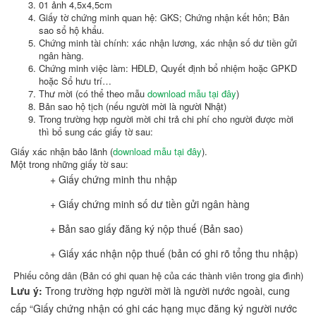
01 ảnh 4,5x4,5cm
Giấy tờ chứng minh quan hệ: GKS; Chứng nhận kết hôn; Bản
sao sổ hộ khẩu.
Chứng minh tài chính: xác nhận lương, xác nhận số dư tiền gửi
ngân hàng.
Chứng minh việc làm: HĐLĐ, Quyết định bổ nhiệm hoặc GPKD
hoặc Sổ hưu trí…
Thư mời (có thể theo mẫu
download mẫu tại đây
)
Bản sao hộ tịch (nếu người mời là người Nhật)
Trong trường hợp người mời chi trả chi phí cho người được mời
thì bổ sung các giấy tờ sau:
Giấy xác nhận bảo lãnh (
download mẫu tại đây
).
Một trong những giấy tờ sau:
+ Giấy chứng minh thu nhập
+ Giấy chứng minh số dư tiền gửi ngân hàng
+ Bản sao giấy đăng ký nộp thuế (Bản sao)
+ Giấy xác nhận nộp thuế (bản có ghi rõ tổng thu nhập)
Phiếu công dân (Bản có ghi quan hệ của các thành viên trong gia đình)
Lưu ý:
Trong trường hợp người mời là người nước ngoài, cung
cấp “Giấy chứng nhận có ghi các hạng mục đăng ký người nước