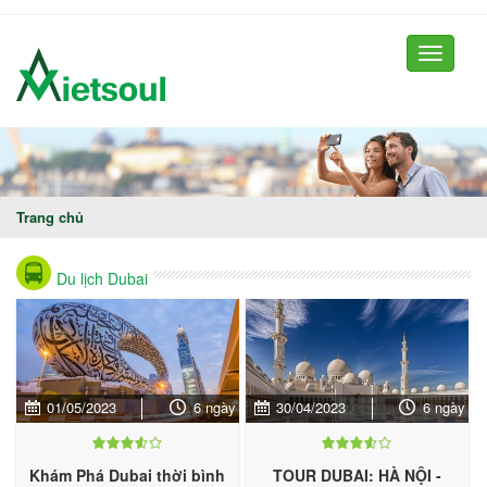
Toggle
navigati
Trang chủ
Du lịch Dubai
30/04/2023
6 ngày
01/05/2023
6 ngày
TOUR DUBAI: HÀ NỘI -
Khám Phá Dubai thời bình