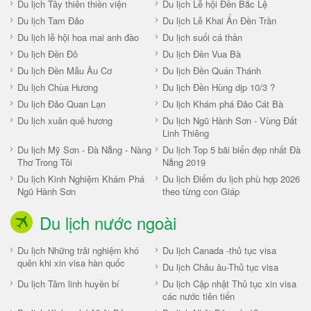
Du lịch Tây thiên thiền viện
Du lịch Lễ hội Đền Bắc Lệ
Du lịch Tam Đảo
Du lịch Lễ Khai Ấn Đền Trần
Du lịch lễ hội hoa mai anh đào
Du lịch suối cá thần
Du lịch Đền Đô
Du lịch Đền Vua Bà
Du lịch Đền Mẫu Âu Cơ
Du lịch Đền Quán Thánh
Du lịch Chùa Hương
Du lịch Đền Hùng dịp 10/3 ?
Du lịch Đảo Quan Lạn
Du lịch Khám phá Đảo Cát Bà
Du lịch xuân quê hương
Du lịch Ngũ Hành Sơn - Vùng Đất
Linh Thiêng
Du lịch Mỹ Sơn - Đà Nẵng - Nàng
Du lịch Top 5 bãi biển đẹp nhất Đà
Thơ Trong Tôi
Nẵng 2019
Du lịch Kinh Nghiệm Khám Phá
Du lịch Điểm du lịch phù hợp 2026
Ngũ Hành Sơn
theo từng con Giáp
Du lịch nước ngoài
Du lịch Những trải nghiệm khó
Du lịch Canada -thủ tục visa
quên khi xin visa hàn quốc
Du lịch Châu âu-Thủ tục visa
Du lịch Tâm linh huyền bí
Du lịch Cập nhật Thủ tục xin visa
các nước tiên tiến