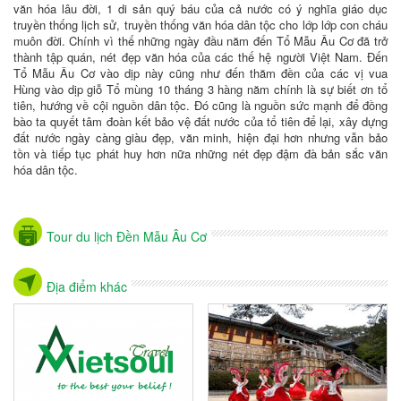
văn hóa lâu đời, 1 di sản quý báu của cả nước có ý nghĩa giáo dục
truyền thống lịch sử, truyền thống văn hóa dân tộc cho lớp lớp con cháu
muôn đời. Chính vì thế những ngày đầu năm đến Tổ Mẫu Âu Cơ đã trở
thành tập quán, nét đẹp văn hóa của các thế hệ người Việt Nam. Đến
Tổ Mẫu Âu Cơ vào dịp này cũng như đến thăm đền của các vị vua
Hùng vào dịp giỗ Tổ mùng 10 tháng 3 hàng năm chính là sự biết ơn tổ
tiên, hướng về cội nguồn dân tộc. Đó cũng là nguồn sức mạnh để đồng
bào ta quyết tâm đoàn kết bảo vệ đất nước của tổ tiên để lại, xây dựng
đất nước ngày càng giàu đẹp, văn minh, hiện đại hơn nhưng vẫn bảo
tồn và tiếp tục phát huy hơn nữa những nét đẹp đậm đà bản sắc văn
hóa dân tộc.
Tour du lịch Đền Mẫu Âu Cơ
Địa điểm khác