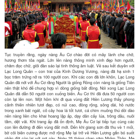
Tục truyền rằng, ngày nàng Âu Cơ chào đời có mây lành che chở,
hương thơm tỏa ngát. Lớn lên nàng thông minh xinh đẹp hơn người,
chăm đọc chữ, giỏi đàn sáo lại tinh thông âm luật. Về sau kết duyên với
Lạc Long Quân – con trai của Kinh Dương Vương, nàng đã hạ sinh 1
bọc trăm trứng nở ra 100 người con. Khi các con đã lớn khôn, Lạc Long
Quân đã nới với Âu Cơ rằng Người là giống Rồng còn nàng là giống Tiên
nên thật khó để chung hợp vì dòng giống bất đồng. Nói xong Lạc Long
Quân đã dẫn 50 người con xuống biển. Âu Cơ thì đã đưa 50 người con
còn lại lên non. Một hôm khi đi qua vùng đất Hiền Lương thấy phong
cảnh thiên nhiên tươi đẹp, có núi cao, đồng rộng, sông dài, hồ nước
trong xanh bát ngát, cỏ cây hoa lá tốt tươi, cá chim muông thú dồi dào
nên nàng liền cho khai hoang lập ấp, dạy dân cấy lúa, trồng dâu, nuôi
tằm, dệt vải. Khi trang ấp đã ổn định, Mẹ Âu Cơ lại tiếp tục cùng các
con lên đường đi đến vùng đất mới. Đến khi giang sơn đã thu vè 1 mối,
bờ cõi biên cương được mở rộng Mẹ lại trở về Hiền Lương gắn bó suốt
phần đời còn lại với nơi này. Ngày 25 tháng chạp năm Nhâm Thân, Mẹ