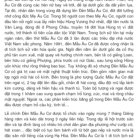
Âu Cơ đã cùng các tiên nữ bay về trời, để lại dưới gốc đa dải yếm lụa.
Tại đó, nhân dân trong vùng đã dựng lên Đền Mẫu Âu Cơ, đời đời tưởng
nhớ công đức Mẹ Âu Cơ. Trong 50 người con theo Mẹ Âu Cơ, người con
đầu lên nối ngôi vua lấy niên hiệu Hùng Vương thứ nhất, đặt tên nước là
Văn Lang, đóng đô ở Phong Châu, truyền 18 đời Vua Hùng trị vì đất
nước, trở thành tổ tiên của dân tộc Việt Nam. Trong lịch sử tồn tại mấy
ngàn năm, đền thờ Mẫu Âu Cơ đã 3 lần được các triều đại nhà nước
Việt Nam sắc phong. Năm 1991, đền Mẫu Âu Cơ đã được công nhận là
di tích lịch sử văn hóa quốc gia. Ngôi đền nằm ẩn dưới gốc đa cổ thụ
phủ tán xum xuê, mặt quay về hướng chính nam, bên tả có giếng Loan,
bên hữu có giếng Phượng, phía trước có núi Giác, sau lưng sông Hồng
uốn khúc như rồng thiêng bao bọc. Tuy không đồ sộ nhưng Đền Mẫu Âu
Cơ có giá trị cao về mặt nghệ thuật kiến trúc. Đền gồm năm gian mái
lợp ngói mũi hài cổ kính. Bên trong là pho tượng Quốc Mẫu Âu Cơ đặt
trên ngai vị, 2 tay đặt lên đầu gối, chân đi hài cong, đầu đội mũ lấp lánh
kim cương, dáng vẻ hiền hậu và thanh tú. Toàn bộ tượng và ngai được
đặt trong 1 khảm cao xung quanh chạm trổ tùng, cúc, mai và rồng chầu
mặt nguyệt. Ngoài ra, các phần kiến trúc bằng gỗ trong Đền Mẫu Âu Cơ
đều được chạm trổ cầu kỳ, tinh tế…
Lễ chính Đền Mẫu Âu Cơ được tổ chức vào ngày mùng 7 tháng Giêng
hàng năm và kéo dài trong 3 ngày liên tiếp. Trong dịp lễ hội trước sân
đền và tại đình làng có nhiều trò chơi dân gian địa phương như cướp cờ,
hát xoan… đặc biệt có tục làm bánh vôi từ bột gạo nếp và nước mía là
đặc sản nổi tiếng của vùng Hạ Hòa. Đền Mẫu Âu Cơ là 1 di tích lịch sử