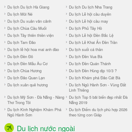
Du lịch Du lịch Hà Giang
Du lịch Du lịch Nha Trang
Du lịch Mũi Né
Du lịch Lễ hội cầu duyên
Du lịch Du xuân vãn cảnh
Du lịch Lễ hội cầu may
Du lịch Chùa Cầu Muối
Du lịch Phủ Tây Hồ
Du lịch Tây thiên thiền viện
Du lịch Lễ hội Đền Bắc Lệ
Du lịch Tam Đảo
Du lịch Lễ Khai Ấn Đền Trần
Du lịch lễ hội hoa mai anh đào
Du lịch suối cá thần
Du lịch Đền Đô
Du lịch Đền Vua Bà
Du lịch Đền Mẫu Âu Cơ
Du lịch Đền Quán Thánh
Du lịch Chùa Hương
Du lịch Đền Hùng dịp 10/3 ?
Du lịch Đảo Quan Lạn
Du lịch Khám phá Đảo Cát Bà
Du lịch xuân quê hương
Du lịch Ngũ Hành Sơn - Vùng Đất
Linh Thiêng
Du lịch Mỹ Sơn - Đà Nẵng - Nàng
Du lịch Top 5 bãi biển đẹp nhất Đà
Thơ Trong Tôi
Nẵng 2019
Du lịch Kinh Nghiệm Khám Phá
Du lịch Điểm du lịch phù hợp 2026
Ngũ Hành Sơn
theo từng con Giáp
Du lịch nước ngoài