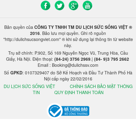
Bản quyền của
CÔNG TY TNHH TM DU LỊCH SỨC SỐNG VIỆT ®
2016
. Bảo lưu mọi quyền. Ghi rõ nguồn
"http://dulichsucsongviet.com" ® khi sử dụng lại thông tin từ website
này.
Trụ sở chính: P.902, Số 169 Nguyễn Ngọc Vũ, Trung Hòa, Cầu
Giấy, Hà Nội. Điện thoại:
(84-24) 3756 2969
.|
(84- 9)3 795 2662
Email : Booking@dulichssv.com
Số
GPKD
: 0107329407 do Sở Kế Hoạch và Đầu Tư Thành Phố Hà
Nội cấp ngày 22/02/2016
DU LỊCH SỨC SỐNG VIỆT
CHÍNH SÁCH BẢO MẬT THÔNG
TIN
QUY ĐỊNH THANH TOÁN