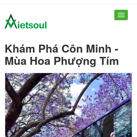
Toggle
navigati
Khám Phá Côn Minh -
Mùa Hoa Phượng Tím