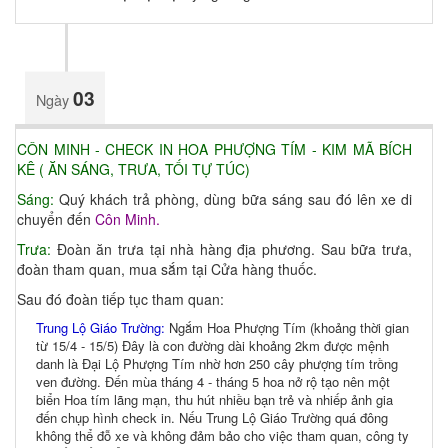
03
Ngày
CÔN MINH - CHECK IN HOA PHƯỢNG TÍM - KIM MÃ BÍCH
KÊ ( ĂN SÁNG, TRƯA, TỐI TỰ TÚC)
Sáng:
Quý khách trả phòng, dùng bữa sáng sau đó lên xe di
chuyển đến
Côn Minh.
Trưa:
Đoàn ăn trưa tại nhà hàng địa phương. Sau bữa trưa,
đoàn tham quan, mua sắm tại Cửa hàng thuốc.
Sau đó đoàn tiếp tục tham quan:
Trung Lộ Giáo Trường:
Ngắm Hoa Phượng Tím (khoảng thời gian
từ 15/4 - 15/5) Đây là con đường dài khoảng 2km được mệnh
danh là Đại Lộ Phượng Tím nhờ hơn 250 cây phượng tím trồng
ven đường. Đến mùa tháng 4 - tháng 5 hoa nở rộ tạo nên một
biển Hoa tím lãng mạn, thu hút nhiều bạn trẻ và nhiếp ảnh gia
đến chụp hình check in. Nếu Trung Lộ Giáo Trường quá đông
không thể đỗ xe và không đảm bảo cho việc tham quan, công ty