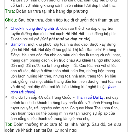
cổ kính, với những khung cảnh thiên nhiên tươi đẹp thướt tha.
Trưa:
Đoàn ăn trưa tại nhà hàng địa phương
Chiều:
Sau bữa trưa, đoàn tiếp tục di chuyển đến tham quan:
Check-in cung đường chữ S:
đoàn có thể đi xe đạp chạy trên
tuyến đường đạo sinh thái cạnh Hồ Nhĩ Hải – nơi đóng bộ phim
Đi đến nơi có gió
(Chi phí thuê xe đạp tự túc)
Santorini:
một khu phức hợp tòa nhà độc đáo, được xây dựng
gần hồ Nhĩ Hải. Nơi đây được gọi là Thị trấn Santorini Phương
Đông. Hầu hết các tòa nhà có màu chủ đạo là trắng và nâu nhạt,
mang đậm phong cách kiến trúc châu Âu khiến ta ngỡ như bước
đến một đất nước xa lạ trong nháy mắt. Các tòa nhà với chiều
cao rải rác, đứng ở điểm thấp nhất nhìn lên, những bậc thang
uốn lượn hướng lên trên, những tòa nhà màu trắng tôn lên bầu
trời, giống như một chiếc thang dẫn lên thiên đường, mọi tòa nhà
và đồ vật nơi đây đều toát lên bầu không khí nghệ thuật
.
(bao
gồm trà chiều)
Khu du lịch cấp 4A của Trung Quốc ~
Thành cổ Đại Lý,
nơi đây
chính là nơi du khách thường hay nhắc đến với cảnh Phong hoa
tuyết nguyệt, trải nghiệp cảm giác Cổ quốc Nam Triều nhã tình,
bạn hoản toàn có thể buông mình và tận hưởng sự ấp áp của
ánh nắng chiếu thành cổ trong làn gió nhẹ nhẹ.
Tối:
Đoàn thưởng thức bữa tối tại nhà hàng. Sau đó, xe đưa
đoàn về khách sạn tại Đại Lý nghỉ ngơi