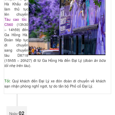
Hà Khẩu để
làm thủ tục
lên chuyến
Tàu cao tốc
C560
(13h30
– 14h59) đến
Ga Hồng Hà.
Đoàn tiếp tục
di chuyển
sang chuyến
tàu D8718
(15h55 – 20h27) đi từ Ga Hồng Hà đến Đại Lý (
đoàn ăn bữa
tối nhẹ trên tàu
).
Tối:
Quý khách đến Đại Lý xe đón đoàn di chuyển về khách
sạn nhận phòng nghỉ ngơi, tự do tản bộ Phố cổ Đại Lý.
02
Ngày