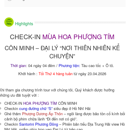
Highlights
CHECK-IN
MÙA HOA PHƯỢNG TÍM
CÔN MINH – ĐẠI LÝ “NƠI THIÊN NHIÊN KỂ
CHUYỆN”
Thời gian
: 04 ngày 04 đêm /
Phương tiện:
Tàu cao tốc + Ô tô.
Khởi hành :
Tối Thứ 4 hàng tuần
từ ngày 23.04.2026
Khi tham gia chương trình tour với chúng tôi, Quý khách được hưởng
những ưu đãi tuyệt vời :
CHECK-IN
HOA PHƯỢNG TÍM
CÔN MINH
Checkin
cung đường chữ “S”
siêu đẹp ở Hồ Nhĩ Hải
Ghé thăm
Phượng Dương Áp Thôn
– ngôi làng được bảo tồn cổ kính bối
cảnh bộ phim chữa lành “Đi đến nơi có gió”.
Checkin
Santorini Phương Đông
– Phiên bản tiểu Địa Trung Hải view Hồ
Nhĩ Hải, ngắm nhìn trọn vẹn Đại Lý từ trên cao