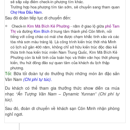
sẽ sắp xếp điểm check-in phượng tím khác.
Trường hợp hoa phượng tím tàn sớm, sẽ chuyển sang tham quan
Chợ Hoa Đấu Nam
.
Sau đó đoàn tiếp tục di chuyển đến:
Check-in
Kim Mã Bích Kê Phường
- nằm ở giao lộ giữa
phố Tam
Thị
và đường
Kim Bích
ở trung tâm thành phố Côn Minh, nổi
tiếng với cổng chào có mái che được chạm khắc tinh xảo và các
tòa nhà sơn màu tráng lệ. Là công trình kiến trúc thời nhà Minh
có lịch sử gần 400 năm, không chỉ sở hữu kiến trúc độc đáo kế
thừa tinh hoa kiến trúc miền Nam Trung Quốc, Kim Mã Bích Kê
Phường còn là kết tinh của toán học và thiên văn học thời phong
kiến, thu hút đông đảo sự quan tâm của khách du lịch thập
phương.
Tối:
Bữa tối đoàn tự do thưởng thức những món ăn đặc sản
Vân Nam
(Chi phí tự túc)
.
Du khách có thể tham gia thưởng thức show diễn ca múa
nhạc
“Ấn Tượng Vân Nam
–
Dynamic Yunnan”
(Chi phí tự
túc)
.
Sau đó, đoàn di chuyển về khách sạn Côn Minh nhận phòng
nghỉ ngơi.