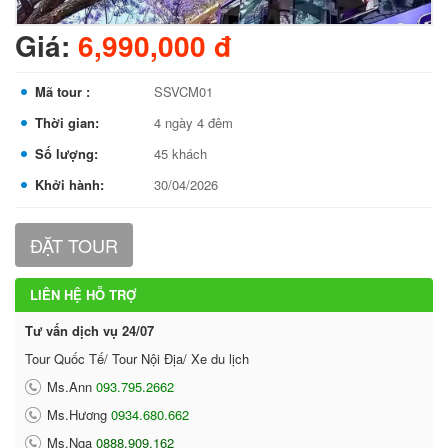
Giá:
6,990,000 đ
Mã tour :
SSVCM01
Thời gian:
4 ngày 4 đêm
Số lượng:
45 khách
Khởi hành:
30/04/2026
ĐẶT TOUR
LIÊN HỆ HỖ TRỢ
Tư vấn dịch vụ 24/07
Tour Quốc Tế/ Tour Nội Địa/ Xe du lịch
Ms.Ann
093.795.2662
Ms.Hương
0934.680.662
Ms.Nga
0888.909.162