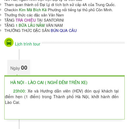
Tham quan thành cổ Đại Lý di tích lịch sử cấp 4A của Trung Quốc.
Checkin
Kim Mã Bích Kê
Phường nổi tiếng tại thủ phủ Côn Minh.
Thưởng thức các đặc sản Vân Nam
TẶNG
TRÀ CHIỀU
TẠI SANTORINI
TẶNG
1 BỮA LẨU NẤM
VÂN NAM
THƯỞNG THỨC ĐẶC SẢN
BÚN QUA CẦU
Lịch trình tour
00
Ngày
HÀ NỘI - LÀO CAI ( NGHỈ ĐÊM TRÊN XE)
23h00:
Xe và Hướng dẫn viên (HDV) đón quý khách tại
điểm hẹn (1 điểm) trong Thành phố Hà Nội, khởi hành đến
Lào Cai.