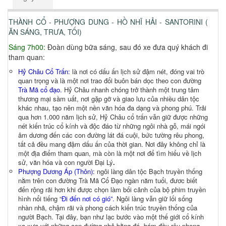
THÀNH CỔ - PHƯỢNG DUNG - HỒ NHĨ HẢI - SANTORINI (
ĂN SÁNG, TRƯA, TỐI)
Sáng 7h00:
Đoàn dùng bữa sáng, sau đó xe đưa quý khách đi
tham quan:
Hỷ Châu Cổ Trấn:
là nơi có dấu ấn lịch sử đậm nét, đóng vai trò
quan trọng và là một nơi trao đổi buôn bán dọc theo con đường
Trà Mã cổ đạo.
Hỷ Châu nhanh chóng trở thành một trung tâm
thương mại sầm uất, nơi gặp gỡ và giao lưu của nhiều dân tộc
khác nhau, tạo nên một nền văn hóa đa dạng và phong phú. Trải
qua hơn 1.000 năm lịch sử, Hỷ Châu cổ trấn vẫn giữ được những
nét kiến trúc cổ kính và độc đáo từ những ngôi nhà gỗ, mái ngói
âm dương đến các con đường lát đá cuội, bức tường rêu phong,
tất cả đều mang đậm dấu ấn của thời gian. Nơi đây không chỉ là
một địa điểm tham quan, mà còn là một nơi để tìm hiểu về lịch
sử, văn hóa và con người Đại Lý
.
Phượng Dương Áp (Thôn):
ngôi làng dân tộc Bạch truyền thống
nằm trên con đường Trà Mã Cổ Đạo ngàn năm tuổi, đươc biết
đến rộng rãi hơn khi được chọn làm bối cảnh của bộ phim truyền
hình nổi tiếng “
Đi đến nơi có gió”.
Ngôi làng vẫn giữ lối sống
nhàn nhã, chậm rãi và phong cách kiến trúc truyền thống của
người Bạch. Tại đây, bạn như lạc bước vào một thế giới cổ kính
xa xưa với những con đường nhỏ bằng đá, bám đầy rêu phong