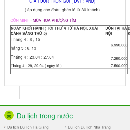
GIÁ TOUR TRỌN GÓI ( ĐVT : VNĐ)
( áp dụng cho đoàn ghép lẻ từ 30 khách)
CÔN MINH
-
MÙA HOA PHƯỢNG TÍM
NGÀY KHỞI HÀNH ( TỐI THỨ 4 TỪ HÀ NỘI, XUẤT
ĐÓN TẠI HÀ
Đ
CẢNH SÁNG THỨ 5)
NỘI
Tháng 4 : 8 , 15
6.990.000
háng 5 : 6, 13
Tháng 4 : 23.04 ; 27.04
7.290.000
Tháng 4 : 28, 29.04 ( ngày lễ )
7.590.000
Du lịch trong nước
Du lịch Du lịch Hà Giang
Du lịch Du lịch Nha Trang