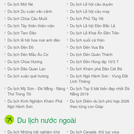
Du lịch Mũi Né
Du lịch Lễ hội cầu duyên
Du lịch Du xuân vãn cảnh
Du lịch Lễ hội cầu may
Du lịch Chùa Cầu Muối
Du lịch Phủ Tây Hồ
Du lịch Tây thiên thiền viện
Du lịch Lễ hội Đền Bắc Lệ
Du lịch Tam Đảo
Du lịch Lễ Khai Ấn Đền Trần
Du lịch lễ hội hoa mai anh đào
Du lịch suối cá thần
Du lịch Đền Đô
Du lịch Đền Vua Bà
Du lịch Đền Mẫu Âu Cơ
Du lịch Đền Quán Thánh
Du lịch Chùa Hương
Du lịch Đền Hùng dịp 10/3 ?
Du lịch Đảo Quan Lạn
Du lịch Khám phá Đảo Cát Bà
Du lịch xuân quê hương
Du lịch Ngũ Hành Sơn - Vùng Đất
Linh Thiêng
Du lịch Mỹ Sơn - Đà Nẵng - Nàng
Du lịch Top 5 bãi biển đẹp nhất Đà
Thơ Trong Tôi
Nẵng 2019
Du lịch Kinh Nghiệm Khám Phá
Du lịch Điểm du lịch phù hợp 2026
Ngũ Hành Sơn
theo từng con Giáp
Du lịch nước ngoài
Du lịch Những trải nghiệm khó
Du lịch Canada -thủ tục visa