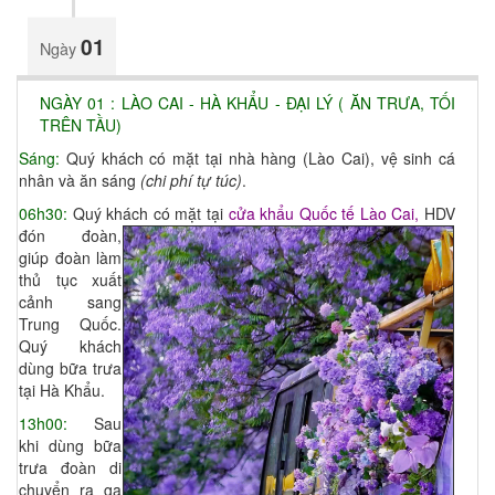
01
Ngày
NGÀY 01 : LÀO CAI - HÀ KHẨU - ĐẠI LÝ ( ĂN TRƯA, TỐI
TRÊN TẦU)
Sáng:
Quý khách có mặt tại nhà hàng (Lào Cai), vệ sinh cá
nhân và ăn sáng
(chi phí tự túc)
.
06h30:
Quý khách có mặt tại
cửa khẩu Quốc tế Lào Cai,
H
DV
đón đoàn,
giúp đoàn làm
thủ tục xuất
cảnh sang
Trung Quốc.
Quý khách
dùng bữa trưa
tại Hà Khẩu.
13h00:
Sau
khi dùng bữa
trưa đoàn di
chuyển ra ga