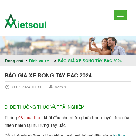
Toggle
navigati
Trang chủ
Dịch vụ xe
»
BÁO GIÁ XE ĐÔNG TÂY BẮC 2024
BÁO GIÁ XE ĐÔNG TÂY BẮC 2024
30-07-2024 10:30
Admin
ĐI ĐỂ THƯỞNG THỨC VÀ TRẢI NGHIỆM
Tháng
08 mùa thu
- khởi đầu cho những bức tranh tuyệt đẹp của
thiên nhiên tại núi rừng Tây Bắc.
Để có được những trải nghiệm tuyệt vời tại nơi đây cùng
không