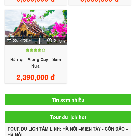
22/02/2026
2 ngày
Hà nội - Vieng Xay - Sầm
Nưa
2,390,000 đ
Tin xem nhiều
Tour du lịch hot
TOUR DU LỊCH TÂM LINH: HÀ NỘI –MIỀN TÂY - CÔN ĐẢO –
HÀ NỘI