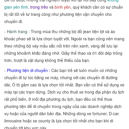
gian yên tĩnh
,
trong trẻo
và
bình yên
, quý khách cần có sự chuẩn
bị rất tốt về tư trang cũng như phương tiện vận chuyển cho
chuyến đi.
- Hành trang :
Trong mùa thu những bộ đồ jean tiện lợi và áo
khoác phao sẽ là lựa chọn tuyệt vời. Ngoài ra bạn cũng nên mang
theo những bộ váy mầu sắc nổi trên nền xanh, vàng để lưu lại
những khoảnh khắc đáng nhớ. Giầy thể thao và 01 đôi dép trống
trơn, trượt là vật dụng không thể thiếu của bạn.
- Phương tiện di chuyển :
Các bạn trẻ sẽ luôn muốn có những
chuyến đi tự túc bằng xe máy, nhưng với các chuyến đi đường
dài, Ô tô gầm cao là lựa chọn tốt nhất. Bạn vẫn có thể sử dụng xe
máy tại các trạm dừng. Dịch vụ cho thuê xe trong địa phận du lịch
rất phổ biến, ở mỗi địa phương du lịch, bạn đều có thể thue
phương tiện để di chuyển trong ngày của các doanh nghiệp dịch
vụ hoặc của người dân bản địa. Những dòng xe fortuner, D-car
limousine hoặc xe county là lựa chọn tốt nhất cho bạn khi di
chuyển tới khu vực này