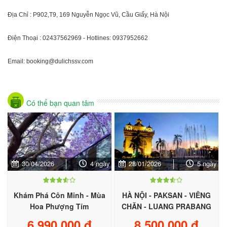
Địa Chỉ : P902,T9, 169 Nguyễn Ngọc Vũ, Cầu Giấy, Hà Nội
Điện Thoại : 02437562969 - Hotlines: 0937952662
Email: booking@dulichssv.com
Có thể bạn quan tâm
30/04/2026
4 ngày
28/01/2026
5 ngày
Khám Phá Côn Minh - Mùa
HÀ NỘI - PAKSAN - VIÊNG
Hoa Phượng Tím
CHĂN - LUANG PRABANG
6,990,000 đ
8,500,000 đ