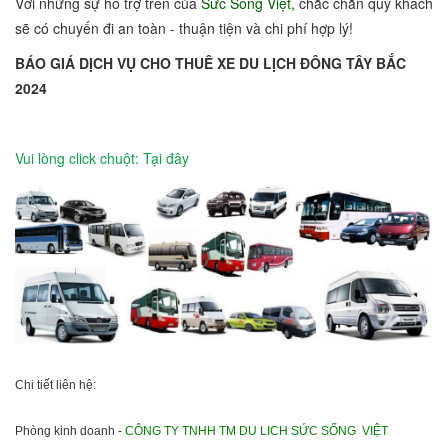
Với những sự hỗ trợ trên của
Sức Sống Việt,
chắc chắn quý khách
sẽ có chuyến đi an toàn - thuận tiện và chi phí hợp lý!
BÁO GIÁ DỊCH VỤ CHO THUÊ XE DU LỊCH ĐÔNG TÂY BẮC
2024
Vui lòng click chuột: Tại đây
Chi tiết liên hệ:
Phòng kinh doanh -
CÔNG TY TNHH TM DU LICH SỨC SỐNG VIỆT