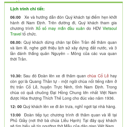
Lịch trình chi tiết:
06
:
00
Xe và hướng dẫn đón Quý khách tại điểm hẹn khởi
hành đi Nam Định. Trên đường đi, Quý khách tham gia
chương trình
Xổ số may mắn đầu xuân
do HDV
Vietsoul
Travel
tổ chức.
08.00:
Quý khách dừng chân tại Đền Trần để thăm quan
và làm lễ, nghe giới thiệu lịch sử xây dựng đất nước, và 3
lần đánh thắng quân Nguyên – Mông của các vua quan
thời Trần.
10.30:
Sau đó Đoàn lên xe đi thăm quan
chùa Cổ Lễ
hay
còn gọi là Quang Thần tự - một ngôi chùa nổi tiếng nằm ở
thị trấn Cổ Lễ, huyện Trực Ninh, tỉnh Nam Định. Trong
chùa có quả chuông Đại Hồng Chung lớn nhất Việt Nam
được Hòa thượng Thích Thế Long cho đúc vào năm 1936.
12: 00
Quý khách lên xe đi ăn trưa, nghỉ ngơi tại nhà hàng.
13:00
Đoàn tiếp tục chương trình đi thăm quan và lễ tại
Phủ Giầy (nơi thờ bà chúa Liễu Hạnh) Tại đây quý khách
sẽ tìm hiểu về tín ngưỡng thờ Mẫu của dân gian Việt Nam.