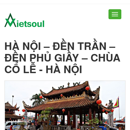
Toggle
navigati
HÀ NỘI – ĐỀN TRẦN –
ĐỀN PHỦ GIẦY – CHÙA
CỔ LỄ - HÀ NỘI