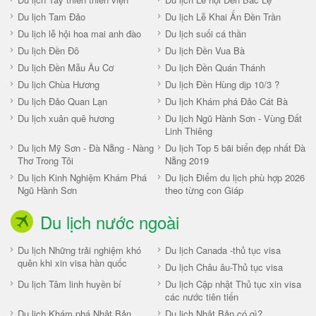
Du lịch Tam Đảo
Du lịch Lễ Khai Ấn Đền Trần
Du lịch lễ hội hoa mai anh đào
Du lịch suối cá thần
Du lịch Đền Đô
Du lịch Đền Vua Bà
Du lịch Đền Mẫu Âu Cơ
Du lịch Đền Quán Thánh
Du lịch Chùa Hương
Du lịch Đền Hùng dịp 10/3 ?
Du lịch Đảo Quan Lạn
Du lịch Khám phá Đảo Cát Bà
Du lịch xuân quê hương
Du lịch Ngũ Hành Sơn - Vùng Đất
Linh Thiêng
Du lịch Mỹ Sơn - Đà Nẵng - Nàng
Du lịch Top 5 bãi biển đẹp nhất Đà
Thơ Trong Tôi
Nẵng 2019
Du lịch Kinh Nghiệm Khám Phá
Du lịch Điểm du lịch phù hợp 2026
Ngũ Hành Sơn
theo từng con Giáp
Du lịch nước ngoài
Du lịch Những trải nghiệm khó
Du lịch Canada -thủ tục visa
quên khi xin visa hàn quốc
Du lịch Châu âu-Thủ tục visa
Du lịch Tâm linh huyền bí
Du lịch Cập nhật Thủ tục xin visa
các nước tiên tiến
Du lịch Khám phá Nhật Bản
Du lịch Nhật Bản có gì?