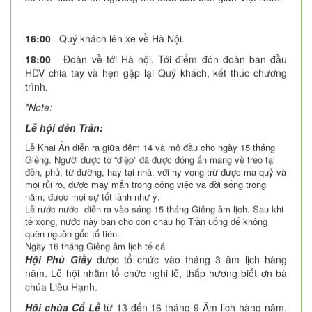
1
6
:
0
0
Quý khách lên xe về Hà Nội.
18:00
Đoàn về tới Hà nội. Tới điểm đón đoàn ban đầu
HDV chia tay và hẹn gặp lại Quý khách, kết thúc chương
trình.
*Note:
Lễ hội đền Trần:
Lễ Khai Ấn diễn ra giữa đêm 14 và mở đầu cho ngày 15 tháng
Giêng. Người được tờ “điệp” đã được đóng ấn mang về treo tại
đền, phủ, từ đường, hay tại nhà, với hy vọng trừ được ma quỷ và
mọi rủi ro, được may mắn trong công việc và đời sống trong
năm, được mọi sự tốt lành như ý.
Lễ rước nước diễn ra vào sáng 15 tháng Giêng âm lịch. Sau khi
tế xong, nước này ban cho con cháu họ Trần uống để không
quên nguồn gốc tổ tiên.
Ngày 16 tháng Giêng âm lịch tế cá
Hội Phủ Giầy
được tổ chức vào tháng 3 âm lịch hàng
năm. Lễ hội nhằm tổ chức nghi lễ, thắp hương biết ơn bà
chúa Liễu Hạnh.
Hội chùa Cổ Lễ
từ 13 đến 16 tháng 9 Âm lịch hàng năm,