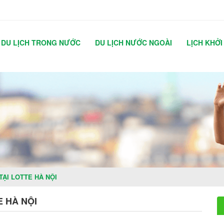
DU LỊCH TRONG NƯỚC
DU LỊCH NƯỚC NGOÀI
LỊCH KHỞI
ẠI LOTTE HÀ NỘI
E HÀ NỘI