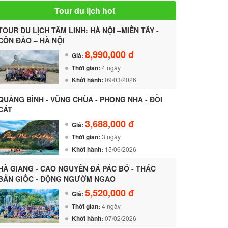
Tour du lịch hot
TOUR DU LỊCH TÂM LINH: HÀ NỘI –MIỀN TÂY -
CÔN ĐẢO – HÀ NỘI
8,990,000 đ
Giá:
Thời gian:
4 ngày
Khởi hành:
09/03/2026
QUẢNG BÌNH - VŨNG CHÙA - PHONG NHA - ĐỒI
CÁT
3,688,000 đ
Giá:
Thời gian:
3 ngày
Khởi hành:
15/06/2026
HÀ GIANG - CAO NGUYÊN ĐÁ PÁC BÓ - THÁC
BẢN GIỐC - ĐỘNG NGƯỜM NGAO
5,520,000 đ
Giá:
Thời gian:
4 ngày
Khởi hành:
07/02/2026