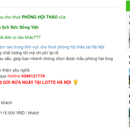
vụ cho thuê
PHÒNG HỘI THẢO
của
 lịch Sức Sống Việt
ải đơn vị nào khác???
iệm cao trong lĩnh vực cho thuê phòng hội thảo tại Hà Nội.
ất lượng tốt mà chi phí lại rẻ.
u sắc, giúp bạn nhanh chóng chọn được mẫu phòng hài lòng
n thiện yêu nghề.
 qua
Hotline
0399121779
 GÓI NỬA NGÀY TẠI LOTTE HÀ NỘI
/ khách
 1.115.000 VND / khách