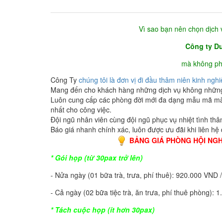
Vì sao bạn nên chọn dịch 
Công ty Du
mà không ph
Công Ty
chúng tôi là đơn vị đi đầu thâm niên kinh ngh
Mang đến cho khách hàng những dịch vụ không những ch
Luôn cung cấp các phòng đời mới đa dạng mẫu mã mà
nhất cho công việc.
Đội ngũ nhân viên cùng đội ngũ phục vụ nhiệt tình thâ
Báo giá nhanh chính xác, luôn được ưu đãi khi liên hệ
BẢNG GIÁ PHÒNG HỘI NGHỊ
* Gói họp (từ 30pax trở lên)
- Nửa ngày (01 bữa trà, trưa, phí thuê): 920.000 VND 
- Cả ngày (02 bữa tiệc trà, ăn trưa, phí thuê phòng):
* Tách cuộc họp (ít hơn 30pax)