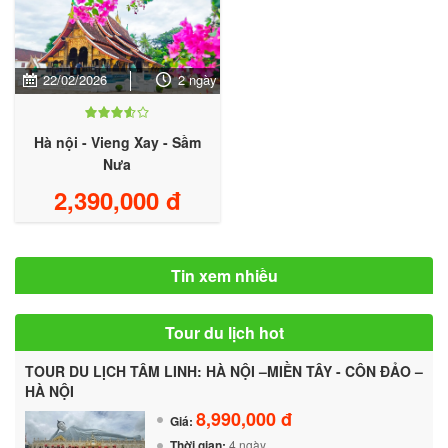
22/02/2026
2 ngày
Hà nội - Vieng Xay - Sầm
Nưa
2,390,000 đ
Tin xem nhiều
Tour du lịch hot
TOUR DU LỊCH TÂM LINH: HÀ NỘI –MIỀN TÂY - CÔN ĐẢO –
HÀ NỘI
8,990,000 đ
Giá:
Thời gian:
4 ngày