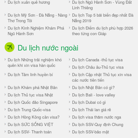
Du lịch xuân quê hương
Du lịch Ngũ Hành Sơn - Vùng Đất
Linh Thiêng
Du lịch Mỹ Sơn - Đà Nẵng - Nàng
Du lịch Top 5 bãi biển đẹp nhất Đà
Thơ Trong Tôi
Nẵng 2019
Du lịch Kinh Nghiệm Khám Phá
Du lịch Điểm du lịch phù hợp 2026
Ngũ Hành Sơn
theo từng con Giáp
Du lịch nước ngoài
Du lịch Những trải nghiệm khó
Du lịch Canada -thủ tục visa
quên khi xin visa hàn quốc
Du lịch Châu âu-Thủ tục visa
Du lịch Tâm linh huyền bí
Du lịch Cập nhật Thủ tục xin visa
các nước tiên tiến
Du lịch Khám phá Nhật Bản
Du lịch Nhật Bản có gì?
Du lịch Thủ tục visa Nhật
Du lịch Bali - love valley
Du lịch Quốc đảo Singapore
Du lịch Dubai có gì
Du lịch Trung Quốc-visa
Du lịch Thái lan giá rẻ
Du lịch Hồng Kông cần visa?
Du lịch visa thăm nước nga
Du lịch SỨC SỐNG VIỆT
Du lịch SSV-Quy định Chung
Du lịch SSV- Thanh toán
Du lịch SSV-bảo mật