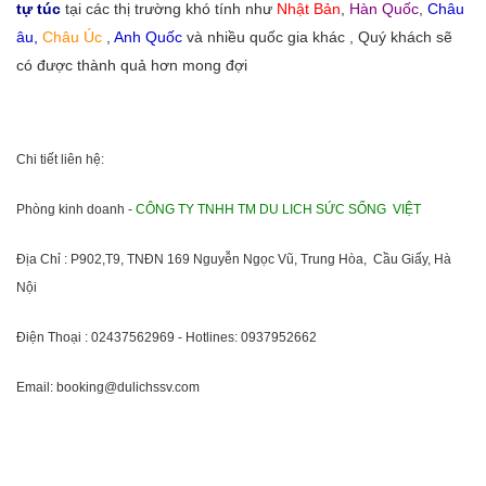
tự túc
tại các thị trường khó tính như
Nhật Bản
,
Hàn Quốc
,
Châu
âu,
Châu Úc
,
Anh Quốc
và nhiều quốc gia khác , Quý khách sẽ
có được thành quả hơn mong đợi
Chi tiết liên hệ:
Phòng kinh doanh -
CÔNG TY TNHH TM DU LICH SỨC SỐNG VIỆT
Địa Chỉ : P902,T9, TNĐN 169 Nguyễn Ngọc Vũ, Trung Hòa, Cầu Giấy, Hà
Nội
Điện Thoại : 02437562969 - Hotlines: 0937952662
Email: booking@dulichssv.com