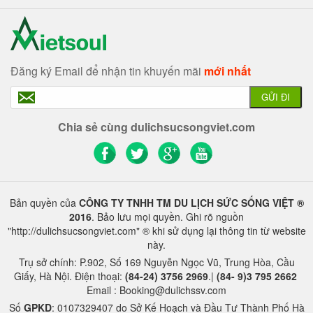
Đăng ký Email để nhận tin khuyến mãi
mới nhất
GỬI ĐI
Chia sẻ cùng dulichsucsongviet.com
Bản quyền của
CÔNG TY TNHH TM DU LỊCH SỨC SỐNG VIỆT ®
2016
. Bảo lưu mọi quyền. Ghi rõ nguồn
"http://dulichsucsongviet.com" ® khi sử dụng lại thông tin từ website
này.
Trụ sở chính: P.902, Số 169 Nguyễn Ngọc Vũ, Trung Hòa, Cầu
Giấy, Hà Nội. Điện thoại:
(84-24) 3756 2969
.|
(84- 9)3 795 2662
Email : Booking@dulichssv.com
Số
GPKD
: 0107329407 do Sở Kế Hoạch và Đầu Tư Thành Phố Hà