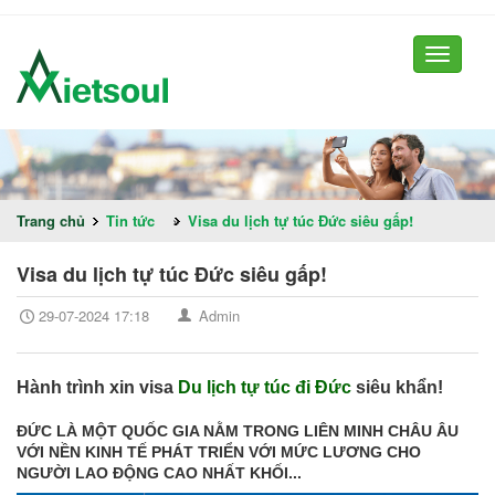
Toggle
navigati
Trang chủ
Tin tức
»
Visa du lịch tự túc Đức siêu gấp!
Visa du lịch tự túc Đức siêu gấp!
29-07-2024 17:18
Admin
Hành trình xin visa
Du lịch tự túc đi Đức
siêu khẩn!
ĐỨC LÀ MỘT QUỐC GIA NẰM TRONG LIÊN MINH CHÂU ÂU
VỚI NỀN KINH TẾ PHÁT TRIỂN VỚI MỨC LƯƠNG CHO
NGƯỜI LAO ĐỘNG CAO NHẤT KHỐI...