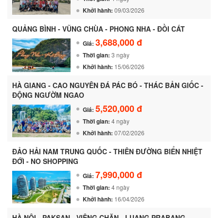
Khởi hành:
09/03/2026
QUẢNG BÌNH - VŨNG CHÙA - PHONG NHA - ĐỒI CÁT
3,688,000 đ
Giá:
Thời gian:
3 ngày
Khởi hành:
15/06/2026
HÀ GIANG - CAO NGUYÊN ĐÁ PÁC BÓ - THÁC BẢN GIỐC -
ĐỘNG NGƯỜM NGAO
5,520,000 đ
Giá:
Thời gian:
4 ngày
Khởi hành:
07/02/2026
ĐẢO HẢI NAM TRUNG QUỐC - THIÊN ĐƯỜNG BIỂN NHIỆT
ĐỚI - NO SHOPPING
7,990,000 đ
Giá:
Thời gian:
4 ngày
Khởi hành:
16/04/2026
HÀ NỘI - PAKSAN - VIÊNG CHĂN - LUANG PRABANG