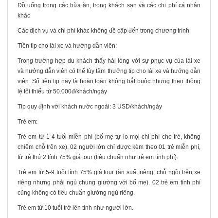
Đồ uống trong các bữa ăn, trong khách sạn và các chi phí cá nhân
khác
Các dịch vụ và chi phí khác không đề cập đến trong chương trình
Tiền típ cho lái xe và hướng dẫn viên:
Trong trường hợp du khách thấy hài lòng với sự phục vụ của lái xe
và hướng dẫn viên có thể tùy tâm thưởng tip cho lái xe và hướng dẫn
viên. Số tiền tip này là hoàn toàn không bắt buộc nhưng theo thông
lệ tối thiểu từ 50.000đ/khách/ngày
Tip quy định với khách nước ngoài: 3 USD/khách/ngày
Trẻ em:
Trẻ em từ 1-4 tuổi miễn phí (bố mẹ tự lo mọi chi phí cho trẻ, không
chiếm chỗ trên xe). 02 người lớn chỉ được kèm theo 01 trẻ miễn phí,
từ trẻ thứ 2 tính 75% giá tour (tiêu chuẩn như trẻ em tính phí).
Trẻ em từ 5-9 tuổi tính 75% giá tour (ăn suất riêng, chỗ ngồi trên xe
riêng nhưng phải ngủ chung giường với bố mẹ). 02 trẻ em tính phí
cũng không có tiêu chuẩn giường ngủ riêng.
Trẻ em từ 10 tuổi trở lên tính như người lớn.