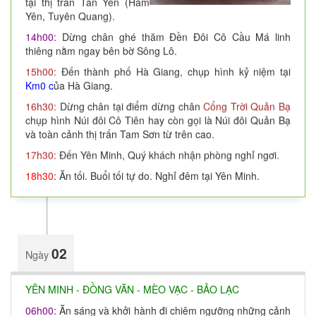
tại thị trấn Tân Yên (Hàm
Yên, Tuyên Quang).
14h00:
Dừng chân ghé thăm Đền Đôi Cô Cầu Má linh
thiêng nằm ngay bên bờ Sông Lô.
15h00:
Đến thành phố Hà Giang, chụp hình kỷ niệm tại
Km0 c
ủa Hà Giang.
16h30:
Dừng chân tại điểm dừng chân
Cổng Trời Quản Bạ
chụp hình Núi đôi Cô Tiên hay còn gọi là Núi đôi Quản Bạ
và toàn cảnh thị trấn Tam Sơn từ trên cao.
17h30:
Đến Yên Minh, Quý khách nhận phòng nghỉ ngơi.
18h30
: Ăn tối. Buổi tối tự do. Nghỉ đêm tại Yên Minh.
02
Ngày
YÊN MINH - ĐỒNG VĂN - MÈO VẠC - BẢO LẠC
06h00:
Ăn sáng và khởi hành đi chiêm ngưỡng những cảnh