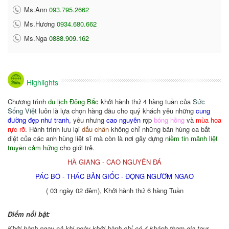
Ms.Ann
093.795.2662
Ms.Hương
0934.680.662
Ms.Nga
0888.909.162
Highlights
Chương trình
du lịch Đông Bắc
khởi hành thứ 4 hàng tuần của
Sức
Sống Việt
luôn là lựa chọn hàng đầu cho quý khách yêu những
cung
đường đẹp như tranh
, yêu nhưng
cao nguyên
rợp
bóng hồng
và
mùa hoa
rực rỡ
. Hành trình lưu lại
dấu chân
không chỉ những bản hùng ca bất
diệt của các anh hùng liệt sĩ mà còn là nơi gây dựng
niềm tin mãnh liệt
truyền cảm hứng
cho giới trẻ.
HÀ GIANG - CAO NGUYÊN ĐÁ
PÁC BÓ - THÁC BẢN GIỐC - ĐỘNG NGƯỜM NGAO
( 03 ngày 02 đêm), Khởi hành thứ 6 hàng Tuần
Điểm nổi bật:
Khởi hành ngay cả khi ngày khởi hành chỉ có 4 khách tham gia tour