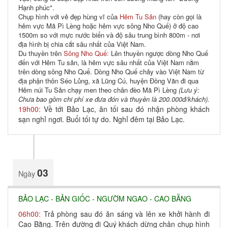
Hạnh phúc".
Chụp hình với vẻ đẹp hùng vĩ của
Hẻm Tu Sản
(hay còn gọi là
hẻm vực Mã Pì Lèng hoặc hẻm vực sông Nho Quế) ở độ cao
1500m so với mực nước biển và độ sâu trung bình 800m - nơi
địa hình bị chia cắt sâu nhất của Việt Nam.
Du thuyền trên
Sông Nho Quế:
Lên thuyền ngược dòng Nho Quế
đến với Hẻm Tu sản, là hẻm vực sâu nhất của Việt Nam nằm
trên dòng sông Nho Quế. Dòng Nho Quế chảy vào Việt Nam từ
địa phận thôn Séo Lủng, xã Lũng Cú, huyện Đồng Văn đi qua
Hẻm núi Tu Sản chạy men theo chân đèo Mã Pì Lèng
(Lưu ý:
Chưa bao gồm chi phí xe đưa đón và thuyền là 200.000đ/khách).
19h00:
Về tới Bảo Lạc, ăn tối sau đó nhận phòng khách
sạn nghỉ ngơi. Buổi tối tự do. Nghỉ đêm tại Bảo Lạc.
03
Ngày
BẢO LẠC - BẢN GIỐC - NGƯỜM NGAO - CAO BẰNG
06h00:
Trả phòng sau đó ăn sáng và lên xe khởi hành đi
Cao Bằng. Trên đường đi Quý khách dừng chân chụp hình