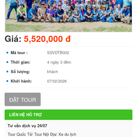
Giá:
5,520,000 đ
Mã tour :
SSVDTB002
Thời gian:
4 ngày 3 đêm
Số lượng:
khách
Khởi hành:
07/02/2026
ĐẶT TOUR
LIÊN HỆ HỖ TRỢ
Tư vấn dịch vụ 24/07
Tour Quốc Tế/ Tour Nội Địa/ Xe du lịch