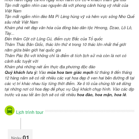
Tận mắt ngắm nhìn cao nguyên đá với phong cảnh hùng vỹ nhất của
Việt Nam
Tận mắt ngắm nhìn đèo Mã Pì Lèng hùng vỹ và hẻm vực sông Nho Quế
sâu nhất Việt Nam
Khám phá nét đẹp văn hóa của đồng bào dân tộc Hmong, Dzao, Lô Lô,
Tày...
Đến thăm Cột cờ Lũng Cú, điểm cực Bắc của Tổ quốc
Thăm Thác Bản Giốc, thác lớn thứ 4 trong 10 thác lớn nhất thế giới
nằm giữa biên giới hai quốc gia
Thăm Pác Bó với không chỉ là điểm di tích lịch sử mà còn là nơi có
cảnh sắc tuyệt vời
Khám phá những nét ẩm thực địa phương độc đáo
Quý khách lưu ý:
Vào
mùa hoa tam giác mạch
từ tháng 9 đến tháng
12 hàng năm sẽ có rất nhiều các vạt hoa đẹp ở ven hai bên đường đi tại
các vị trí khác nhau tùy từng thời điểm. Xe ô tô của chúng tôi sẽ dừng
tại những nơi có hoa đẹp để phục vụ Quý khách chụp hình. Vào các dịp
trước và sau tết âm lịch sẽ có rất nhiều
hoa đào, hoa mận, hoa lê
.
Lịch trình tour
01
Ngày