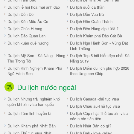
Du lịch lễ hội hoa mai anh đào
Du lịch suối cá thần
Du lịch Đền Đô
Du lịch Đền Vua Bà
Du lịch Đền Mẫu Âu Cơ
Du lịch Đền Quán Thánh
Du lịch Chùa Hương
Du lịch Đền Hùng dịp 10/3 ?
Du lịch Đảo Quan Lạn
Du lịch Khám phá Đảo Cát Bà
Du lịch xuân quê hương
Du lịch Ngũ Hành Sơn - Vùng Đất
Linh Thiêng
Du lịch Mỹ Sơn - Đà Nẵng - Nàng
Du lịch Top 5 bãi biển đẹp nhất Đà
Thơ Trong Tôi
Nẵng 2019
Du lịch Kinh Nghiệm Khám Phá
Du lịch Điểm du lịch phù hợp 2026
Ngũ Hành Sơn
theo từng con Giáp
Du lịch nước ngoài
Du lịch Những trải nghiệm khó
Du lịch Canada -thủ tục visa
quên khi xin visa hàn quốc
Du lịch Châu âu-Thủ tục visa
Du lịch Tâm linh huyền bí
Du lịch Cập nhật Thủ tục xin visa
các nước tiên tiến
Du lịch Khám phá Nhật Bản
Du lịch Nhật Bản có gì?
Du lịch Thủ tục visa Nhật
Du lịch Bali - love valley