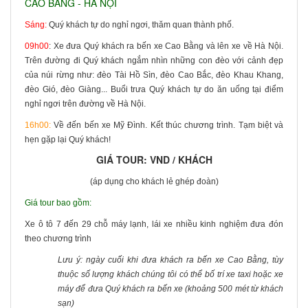
CAO BẰNG - HÀ NỘI
Sáng:
Quý khách tự do nghỉ ngơi, thăm quan thành phố.
09h00
: Xe đưa Quý khách ra bến xe Cao Bằng và lên xe về Hà Nội.
Trên đường đi Quý khách ngắm nhìn những con đèo với cảnh đẹp
của núi rừng như: đèo Tài Hồ Sìn, đèo Cao Bắc, đèo Khau Khang,
đèo Gió, đèo Giàng... Buổi trưa Quý khách tự do ăn uống tại điểm
nghỉ ngơi trên đường về Hà Nội.
16h00:
Về đến bến xe Mỹ Đình. Kết thúc chương trình. Tạm biệt và
hẹn gặp lại Quý khách!
GIÁ TOUR: VND / KHÁCH
(áp dụng cho khách lẻ ghép đoàn)
Giá tour bao gồm:
Xe ô tô 7 đến 29 chỗ máy lạnh, lái xe nhiều kinh nghiệm đưa đón
theo chương trình
Lưu ý: ngày cuối khi đưa khách ra bến xe Cao Bằng, tùy
thuộc số lượng khách chúng tôi có thể bố trí xe taxi hoặc xe
máy để đưa Quý khách ra bến xe (khoảng 500 mét từ khách
sạn)