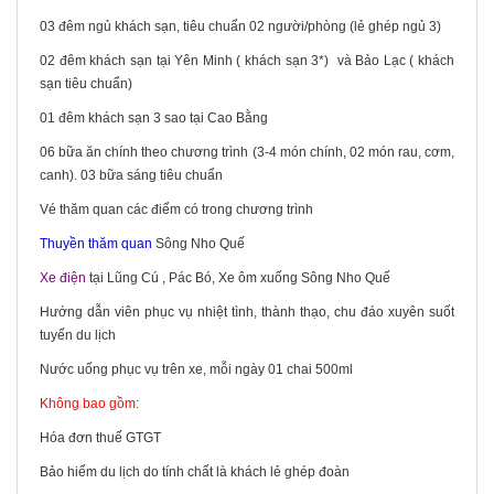
03 đêm ngủ khách sạn, tiêu chuẩn 02 người/phòng (lẻ ghép ngủ 3)
02 đêm khách sạn tại Yên Minh ( khách sạn 3*) và Bảo Lạc ( khách
sạn tiêu chuẩn)
01 đêm khách sạn 3 sao tại Cao Bằng
06 bữa ăn chính theo chương trình (3-4 món chính, 02 món rau, cơm,
canh). 03 bữa sáng tiêu chuẩn
Vé thăm quan các điểm có trong chương trình
Thuyền thăm quan
Sông Nho Quế
Xe điện
tại Lũng Cú , Pác Bó, Xe ôm xuống Sông Nho Quế
Hướng dẫn viên phục vụ nhiệt tình, thành thạo, chu đáo xuyên suốt
tuyến du lịch
Nước uống phục vụ trên xe, mỗi ngày 01 chai 500ml
Không bao gồm:
Hóa đơn thuế GTGT
Bảo hiểm du lịch do tính chất là khách lẻ ghép đoàn