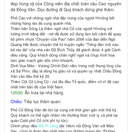
đẹp hùng vỹ của Công viên địa chất toàn cầu Cao nguyên
đá Đồng Văn. Dọc đường đi Quý khách dừng ghé thăm:
Phố Cáo với những ngôi nhà đặc trưng của người H'mông bởi
những hàng rào đá cung quanh nhà.
Thăm bản Sủng Là thăm ngôi nhà Cổ của người H'mông với
tường trình bằng đất - nơi đã được sử dụng làm bối cảnh để quay
bộ phim nhựa "Chuyện của Pao" năm 2006 của đạo diễn Ngô
Quang Hải được chuyển thể từ truyện ngắn "Tiếng đàn môi sau
bờ rào đá" của nhà văn Đỗ Bích Thủy đã giành được 4 giải Cánh
diều vàng. Quý khách dừng chân nghỉ ngơi và chụp hình hoa
tam giác mạch gần dốc chín khoanh.
Dinh Vua Mèo - Vương Chính Đức nằm trong một thung lũng của
xã Sà Phìn, đây là dòng họ giàu có và quyền uy nhất Châu Đồng
Văn vào đầu thế kỷ 20.
Thăm Cột Cờ Lũng Cũ - nơi địa đầu Tổ quốc, điểm có vĩ độ cao
nhất trên bản đồ của Việt Nam.
12h30:
Ăn trưa tại nhà hàng.
Chiều:
Tiếp tục thăm quan:
Phố Cổ Đồng Văn đã tồn tại cùng với thời gian gần một thế kỷ.
Quý khách có thể ngồi nhâm nhi thưởng thức một ly cà phê tại
quán Café phố Cổ (chi phí tự túc).
Chinh phục đèo
Mã Pì Lèng
dài 16km nối Đồng Văn với Mèo
Vạc, cũng là đoạn đẹp nhất trên con đường mang tên "Đường