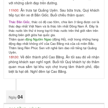
với những cảnh đẹp trên đường.
11h00:
Ăn trưa tại Quảng Uyên. Sau bữa trưa, Quý khách
tiếp tục lên xe đi Bản Giốc. Buổi chiều thăm quan:
Thác Bản Giốc,
thác có độ cao 53m, chia làm 3 tầng được coi là
thác đẹp nhất Việt Nam và là thác lớn nhất Đông Nam Á. Đây là
thác nước lớn thứ 4 trong top10 thác nước trên thế giới nằm trên
đường biên giới giữa hai quốc gia.
Thăm quan
động Ngườm Ngao (
động Hổ), một trong những hang
động đẹp nhất không chỉ của Cao Bằng mà của cả miền Bắc.
Thăm làng Rèn Phúc Sen với nghề làm dao nổi tiếng tại Quảng
Uyên.
18h30:
Về đến thành phố Cao Bằng. Ăn tối sau đó về nhận
phòng khách sạn nghỉ ngơi. Buổi tối Quý khách tự do thăm
quan mua sắm tại khu vực chợ trung tâm thành phố, đặc
biệt là hạt dẻ. Nghỉ đêm tại Cao Bằng.
04
Ngày