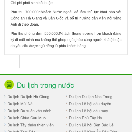
Chi phí phát sinh bắt buộc:
Phụ thu 700.000đ/khách Nước ngoài để làm thủ tục khai báo với
Công an Hà Giang và Bản Giốc và bố trí hướng dẫn viên nói tiếng
Anh đi theo đoàn.
Phụ thu phòng đơn: 550.000đ/khách (trong trường hợp khách đăng
ký đi một mình mà không thể ghép ngủ ghép cùng người khác) hoặc
do yêu cầu được ngủ riêng từ phía khách hàng.
Du lịch trong nước
Du lịch Du lịch Hà Giang
Du lịch Du lịch Nha Trang
Du lịch Mũi Né
Du lịch Lễ hội cầu duyên
Du lịch Du xuân vãn cảnh
Du lịch Lễ hội cầu may
Du lịch Chùa Cầu Muối
Du lịch Phủ Tây Hồ
Du lịch Tây thiên thiền viện
Du lịch Lễ hội Đền Bắc Lệ
Du lịch Tam Đảo
Du lịch Lễ Khai Ấn Đền Trần