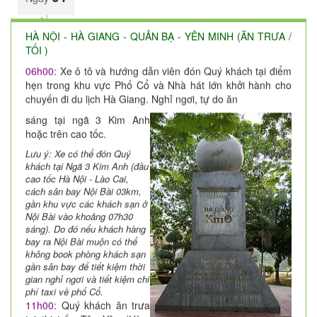
HÀ NỘI - HÀ GIANG - QUẢN BẠ - YÊN MINH (ĂN TRƯA /
TỐI )
06h00:
Xe ô tô và hướng dẫn viên đón Quý khách tại điểm
hẹn trong khu vực Phố Cổ và Nhà hát lớn khởi hành cho
chuyến đi du lịch Hà Giang. Nghỉ ngơi, tự do ăn
sáng tại ngã 3 Kim Anh
hoặc trên cao tốc.
Lưu ý: Xe có thể đón Quý
khách tại Ngã 3 Kim Anh (đầu
cao tốc Hà Nội - Lào Cai,
cách sân bay Nội Bài 03km,
gần khu vực các khách sạn ở
Nội Bài vào khoảng 07h30
sáng). Do đó nếu khách hàng
bay ra Nội Bài muộn có thể
không book phòng khách sạn
gần sân bay để tiết kiệm thời
gian nghỉ ngơi và tiết kiệm chi
phí taxi về phố Cổ.
11h00:
Quý khách ăn trưa