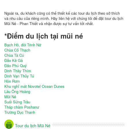
Ngoài ra, du khách cũng có thể thiết kế các tour du lịch theo sở thích
và nhu cầu của riêng mình. Hãy liên hệ với chúng tôi để đặt tour du lịch
Mũi Né - Phan Thiết và nhận được sự tư vấn tốt nhất.
*Điểm du lịch tại mũi né
Bạch Hồ, đồi Trinh Nữ
Chùa Cổ Thạch
Chùa Tà Cú
Đảo Kê Gà
Đảo Phú Quý
Dinh Thầy Thím
Dinh Vạn Thủy Tú
Hòn Rơm
Khu nghỉ mát Novotel Ocean Dunes
Lầu Ông Hoàng
Mũi Né
Suối Sừng Trâu
Tháp chàm Poshanư
Trường Dục Thanh
Tour du lịch Mũi Né