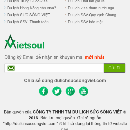
Du lịch Trung Quốc-visa
Du lịch Thái lan giá rẻ
Du lịch Hồng Kông cần visa?
Du lịch visa thăm nước nga
Du lịch SỨC SỐNG VIỆT
Du lịch SSV-Quy định Chung
Du lịch SSV- Thanh toán
Du lịch SSV-bảo mật
Đăng ký Email để nhận tin khuyến mãi
mới nhất
GỬI ĐI
Chia sẻ cùng dulichsucsongviet.com
Bản quyền của
CÔNG TY TNHH TM DU LỊCH SỨC SỐNG VIỆT ®
2016
. Bảo lưu mọi quyền. Ghi rõ nguồn
"http://dulichsucsongviet.com" ® khi sử dụng lại thông tin từ website
này.