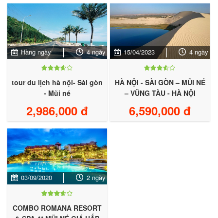
Hàng ngày
4 ngày
15/04/2023
4 ngày
tour du lịch hà nội- Sài gòn
HÀ NỘI - SÀI GÒN – MŨI NÉ
- Mũi né
– VŨNG TÀU - HÀ NỘI
2,986,000 đ
6,590,000 đ
03/09/2020
2 ngày
COMBO ROMANA RESORT