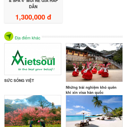
& SPA 4* MŨI NÉ GIÁ HẤP
DẪN
1,300,000 đ
Địa điểm khác
SỨC SỐNG VIỆT
Những trải nghiệm khó quên
khi xin visa hàn quốc