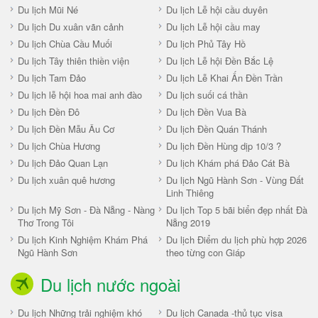
Du lịch Mũi Né
Du lịch Lễ hội cầu duyên
Du lịch Du xuân vãn cảnh
Du lịch Lễ hội cầu may
Du lịch Chùa Cầu Muối
Du lịch Phủ Tây Hồ
Du lịch Tây thiên thiền viện
Du lịch Lễ hội Đền Bắc Lệ
Du lịch Tam Đảo
Du lịch Lễ Khai Ấn Đền Trần
Du lịch lễ hội hoa mai anh đào
Du lịch suối cá thần
Du lịch Đền Đô
Du lịch Đền Vua Bà
Du lịch Đền Mẫu Âu Cơ
Du lịch Đền Quán Thánh
Du lịch Chùa Hương
Du lịch Đền Hùng dịp 10/3 ?
Du lịch Đảo Quan Lạn
Du lịch Khám phá Đảo Cát Bà
Du lịch xuân quê hương
Du lịch Ngũ Hành Sơn - Vùng Đất
Linh Thiêng
Du lịch Mỹ Sơn - Đà Nẵng - Nàng
Du lịch Top 5 bãi biển đẹp nhất Đà
Thơ Trong Tôi
Nẵng 2019
Du lịch Kinh Nghiệm Khám Phá
Du lịch Điểm du lịch phù hợp 2026
Ngũ Hành Sơn
theo từng con Giáp
Du lịch nước ngoài
Du lịch Những trải nghiệm khó
Du lịch Canada -thủ tục visa