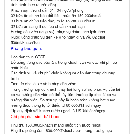
tình hình thực tế trên đảo)
Khách sạn tiêu chuẩn 3* , 04 người/phòng
02 bữa ăn chính trên đất liền, mức ăn 150.000đ/suất
03 bữa ăn chính trên đảo, mức ăn 200.000đ/suất
02 bữa ăn sáng theo tiêu chuẩn khách sạn
Hướng dẫn viên tiếng Việt phục vụ đoàn theo lịch trình
Nước uống phục vụ trên xe ô tô ngày đi và về, 02 chai
500ml/khách/tour
Không bao gồm:
Hóa đơn thuế GTGT
Đồ uống trong các bữa ăn, trong khách sạn và các chi phí cá
nhân khác
Các dịch vụ và chi phí khác không đề cập đến trong chương
trình
Tiền típ cho lái xe và hướng dẫn viên:
Trong trường hợp du khách thấy hài lòng với sự phục vụ của lái
xe và hướng dẫn viên có thể tùy tâm thưởng tip cho lái xe và
hướng dẫn viên. Số tiền tip này là hoàn toàn không bắt buộc
nhưng theo thông lệ tối thiểu từ 50.000đ/khách/ngày
Tip quy định với khách nước ngoài: 3 USD/khách/ngày
Chi phí phát sinh bắt buộc:
Phụ thu 150.000đ/khách mang quốc tịch nước ngoài
Phụ thu phòng đơn: 800.000đ/khách/tour (trong trường hợp