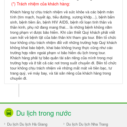
(*) Trách nhiệm của khách hàng:
Khách hàng tự chịu trách nhiệm về sức khỏe và các bệnh mãn
tính (tim mạch, huyết áp, tiểu đường, xương khớp…), bệnh bẩm
sinh, bệnh tiềm ẩn, bệnh HIV AIDS, bệnh rối loạn tinh thần và
thần kinh, phụ nữ đang mang thai... là những bệnh không nằm
trong phạm vi được bảo hiểm. Khi cần thiết Quý khách phải viết
cam kết về bệnh tật của bản thân khi tham gia tour. Bên tổ chức
tour không chịu trách nhiệm đối với những trường hợp Quý khách
không khai báo bệnh, khai báo không trung thực cũng như các
trường hợp nằm ngoài phạm vi bảo hiểm du lịch trong tour.
Khách hàng phải tự bảo quản tài sản riêng của mình trong mọi
trường hợp và ở tất cả các nơi trong suốt chuyến đi. Bên tổ chức
tour không chịu trách nhiệm về những mất mát về tiền bạc, tư
trang quý, vé máy bay, và tài sản riêng của khách hàng trong
chuyến đi.
Du lịch trong nước
Du lịch Du lịch Hà Giang
Du lịch Du lịch Nha Trang