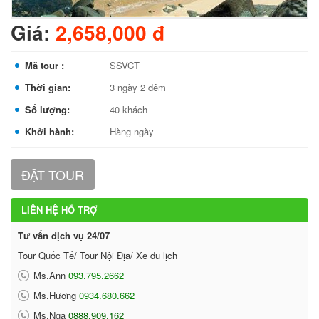
Giá:
2,658,000 đ
Mã tour :
SSVCT
Thời gian:
3 ngày 2 đêm
Số lượng:
40 khách
Khởi hành:
Hàng ngày
ĐẶT TOUR
LIÊN HỆ HỖ TRỢ
Tư vấn dịch vụ 24/07
Tour Quốc Tế/ Tour Nội Địa/ Xe du lịch
Ms.Ann
093.795.2662
Ms.Hương
0934.680.662
Ms.Nga
0888.909.162