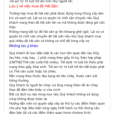
Trẻ em từ 10 tuổi trở lên tính như người lớn.
Lưu ý về việc mua đồ Hải Sản:
Trường hợp mua đồ hải sản phải được đựng trong thùng xốp dán
kín và sạch sẽ. Lái xe có quyền từ chối vận chuyển nếu Quý
khách mang theo đồ hải sản lên xe mà không được đóng gói cẩn
thận.
Không mang bất kỳ đồ hải sản gì lên khoang ghế ngồi. Lái xe có
quyền từ chối vận chuyển đồ hải sản nếu như Quý khách mua
quá nhiều đồ hải sản và không có chỗ để trong cốp xe.
Những lưu ý khác:
Quý khách đi tour (đặc biệt là các tour liên quan đến tàu thủy,
tàu hỏa, máy bay…) phải mang theo giấy tờ tùy thân hợp pháp
(CMTND/Thẻ căn cước/Hộ chiếu). Trẻ dưới 14 tuổi tối thiểu phải
mang theo giấy khai sinh. Trẻ em từ 14 tuổi trở lên bắt buộc phải
có Thẻ căn cước hoặc hộ chiếu.
Nên mang theo thuốc đau bụng do tiêu chảy, thuốc cảm sốt
thông thường
Quý khách là người ăn chay vui lòng mang thêm đồ ăn chay
theo để đảm bảo khẩu vị của mình
Bất cứ dịch vụ nào trong tour nếu Quý khách không sử dụng
cũng không được hoàn lại
Hướng dẫn viên có quyền sắp xếp lại thứ tự các điểm thăm quan
cho phù hợp điều kiện từng ngày khởi hành cụ thể nhưng vẫn
đảm bảo tất cả các điểm thăm quan trong chương trình.