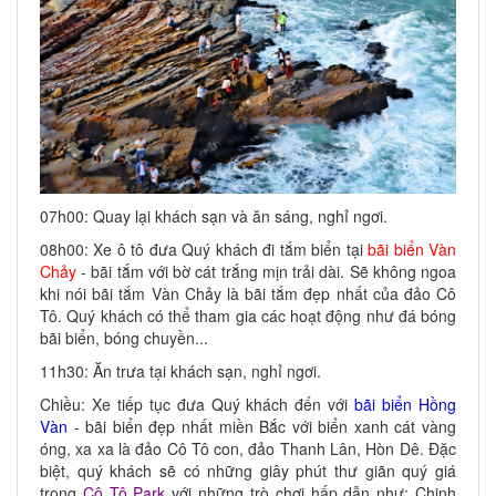
07h00: Quay lại khách sạn và ăn sáng, nghỉ ngơi.
08h00: Xe ô tô đưa Quý khách đi tắm biển tại
bãi biển Vàn
Chảy
- bãi tắm với bờ cát trắng mịn trải dài. Sẽ không ngoa
khi nói bãi tắm Vàn Chảy là bãi tắm đẹp nhất của đảo Cô
Tô. Quý khách có thể tham gia các hoạt động như đá bóng
bãi biển, bóng chuyền...
11h30: Ăn trưa tại khách sạn, nghỉ ngơi.
Chiều: Xe tiếp tục đưa Quý khách đến với
bãi biển Hồng
Vàn
- bãi biển đẹp nhất miền Bắc với biển xanh cát vàng
óng, xa xa là đảo Cô Tô con, đảo Thanh Lân, Hòn Dê. Đặc
biệt, quý khách sẽ có những giây phút thư giãn quý giá
trong
Cô Tô Park
với những trò chơi hấp dẫn như: Chinh