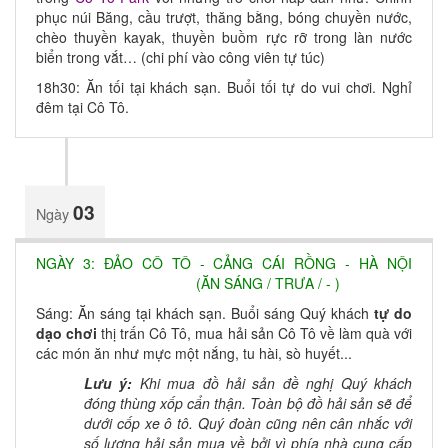
phục núi Băng, cầu trượt, thăng bằng, bóng chuyền nước,
chèo thuyền kayak, thuyền buồm rực rỡ trong làn nước
biển trong vắt… (chi phí vào công viên tự túc)
18h30: Ăn tối tại khách sạn. Buổi tối tự do vui chơi. Nghỉ
đêm tại Cô Tô.
03
Ngày
NGÀY 3: ĐẢO CÔ TÔ - CẢNG CÁI RỒNG - HÀ NỘI
(ĂN SÁNG / TRƯA / - )
Sáng: Ăn sáng tại khách sạn. Buổi sáng Quý khách
tự do
dạo chơi
thị trấn Cô Tô, mua hải sản Cô Tô về làm quà với
các món ăn như mực một nắng, tu hài, sò huyết...
Lưu ý:
Khi mua đồ hải sản đề nghị Quý khách
đóng thùng xốp cẩn thận. Toàn bộ đồ hải sản sẽ để
dưới cốp xe ô tô. Quý đoàn cũng nên cân nhắc với
số lượng hải sản mua về bởi vì phía nhà cung cấp