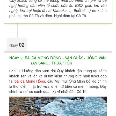
Quý khách cũng có thể thống nhất bỏ thêm chi phí và đề
nghị hướng dẫn viên tổ chức bữa ăn BBQ, giao lưu văn
nghệ, lửa trại hoặc đi hát Karaoke…).
Buổi tối tự do khám
phá thị trấn Cô Tô về đêm. Nghỉ đêm tại Cô Tô.
02
Ngày
NGÀY 2: BÃI ĐÁ MÓNG RỒNG - VÀN CHẢY - HỒNG VÀN
(ĂN SÁNG / TRƯA / TỐI)
05h00: Hướng dẫn viên đợi Quý khách tập trung tại sảnh
khách sạn và lên xe đi tìm kiếm những bức hình tuyệt đẹp
tại
bãi đá Móng Rồng,
cầu Mỵ, mũi Ông Minh bởi đó chính
là thời điểm mặt trời vừa ló lên từ biển cả mênh mông. Đây
chính là nơi có cảnh quan kỳ vĩ nhất đảo Cô Tô.