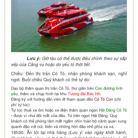
Lưu ý:
Giờ tàu có thể được điều chỉnh theo sự sắp
xếp của Cảng vụ hoặc do yếu tố thời tiết.
Chiều: Đến thị trấn Cô Tô, nhận phòng khách sạn, nghỉ
ngơi. Buổi chiều Quý khách có thể tự do:
Dạo bộ thăm quan thị trấn Cô Tô, thư giãn trên
Con đường tình
yêu
, thăm và chụp hình tại khu
Tượng đài Bác Hồ.
Đăng ký với hướng dẫn viên đi tham quan đảo
Cô Tô Con
(chi
phí tự túc)
Tự túc thuê xe ôm hoặc xe điện thăm quan ngọn
Hải Đăng Cô Tô
-
được ví như đôi mắt của đảo. Từ trên ngọn Hải Đăng, Quý
khách có thể phóng tầm mắt ngắm nhìn toàn bộ cảnh quan xung
quanh đảo với núi, biển và những hòn đảo nhỏ phía xa xa.
18h30: Ăn tối tại nhà hàng
(Lưu ý: vào ngày khởi hành,