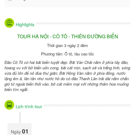
Highlights
TOUR HÀ NỘI - CÔ TÔ - THIÊN ĐƯỜNG BIỂN
Thời gian 3 ngày 2 đêm
Phương tiện: Ô tô, tàu cao tốc
Đảo Cô Tô có hai bãi biển tuyệt đẹp: Bãi Vàn Chải nằm ở phía tây đảo,
hoang vu với bờ biển uốn cong, bãi cát mịn, sạch sẽ và trắng tinh, sóng
vừa đủ lớn để nô đùa thư giãn; Bãi Hồng Vàn nằm ở phía đông, nước
lặng êm ả, lăn tăn như nước hồ do có đảo Thanh Lân trải dài nằm chắn
gió từ ngoài biển thổi vào, bờ cát mềm mại với những thảm hoa muống
biển tím ngắt.
Lịch trình tour
01
Ngày