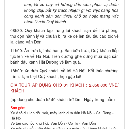
tour, lái xe hay cả hướng dẫn viên phục vụ đoàn
không chịu bất kỳ trách nhiệm gì với việc hàng hóa
cồng kềnh dẫn đến thiếu chỗ để hoặc mang vác
hành lý của Quý khách.
08h30: Quý khách tập trung tại khách sạn để trả phòng,
thu dọn hành lý và chuẩn bị ra xe để lên tàu tàu cao tốc về
lại cảng Vân Đồn.
11h00: Ăn trưa tại nhà hàng. Sau bữa trưa, Quý khách tiếp
tục lên xe về Hà Nội. Trên đường ghé dừng mua đặc sản
bánh đậu xanh Hải Dương về làm quà.
18h00: Xe đưa Quý khách về tới Hà Nội. Kết thúc chương
trình. Tạm biệt Quý khách, hẹn gặp lại!
GIÁ TOUR ÁP DỤNG CHO 01 KHÁCH : 2.658.000 VNĐ/
KHÁCH
(áp dụng cho đoàn từ 40 khách trở lên - Ngày trong tuần)
Bao gồm:
Xe ô tô du lịch đời mới, máy lạnh đưa đón Hà Nội - Cái Rồng -
Hà Nội
Vé tàu cao tốc khứ hồi: Vân Đồn - Cô Tô - Vân Đồn
Xe vận chuyển trên đảo: xe điện, xe máy (tùy lượng khách hoặc