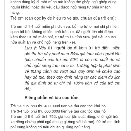
khách đăng ký đi một mình mà không thể ghép ngủ ghép cùng
người khác) hoặc do yêu cầu được ngủ riêng từ phía khách
hàng.
Trẻ em (cần đọc kỹ để hiểu rõ về tiêu chuẩn của trẻ em):
Trẻ em từ 1-4 tuổi miễn phí dịch vụ, bố mẹ tự lo mọi chi phí liên
quan tới trẻ, không chiếm chỗ trên xe. 02 người lớn chỉ được
kèm theo 01 trẻ miễn phí, từ trẻ thứ 2 tính 50% (có tiêu chuẩn
nửa suất ăn và chỗ ngồi riêng trên xe).
Lưu ý: Nếu
01 người lớn đi kèm 01 trẻ diện miễn
phí
thì trẻ này phải mua 50% giá tour của người lớn
(tiêu chuẩn của trẻ em 50% là có nửa suất ăn và
chỗ ngồi riêng trên xe ô tô. Trường hợp bị phát sinh
vé thắng cảnh do vượt quá quy định về chiều cao
hay độ tuổi theo quy định riêng tại các điểm du lịch
thì gia đình sẽ tự chi trả 100% tiền vé của trẻ em
đó).
Riêng phần vé tàu cao tốc:
Trẻ 1-2 tuổi phụ thu 400.000đ tiền vé tàu cao tốc khứ hồi
Trẻ 3-4 tuổi phụ thu 600.000đ tiền vé tàu cao tốc khứ hồi
Trẻ em từ 5-9 tuổi tính 75% giá tour (ăn suất riêng, chỗ ngồi trên
xe riêng nhưng phải ngủ chung giường với bố mẹ). 02 trẻ em tính
phí cũng không có tiêu chuẩn giường ngủ riêng.