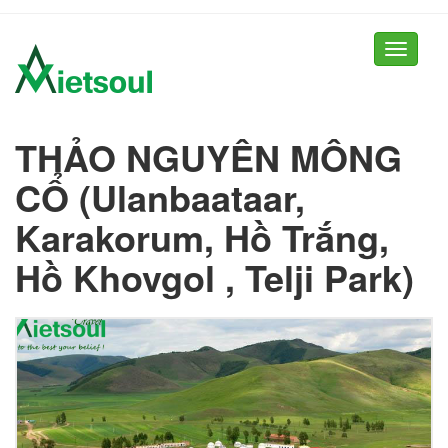
Toggle
navigati
THẢO NGUYÊN MÔNG
CỔ (Ulanbaataar,
Karakorum, Hồ Trắng,
Hồ Khovgol , Telji Park)