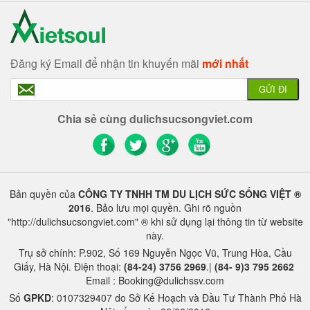
Đăng ký Email để nhận tin khuyến mãi
mới nhất
GỬI ĐI
Chia sẻ cùng dulichsucsongviet.com
Bản quyền của
CÔNG TY TNHH TM DU LỊCH SỨC SỐNG VIỆT ®
2016
. Bảo lưu mọi quyền. Ghi rõ nguồn
"http://dulichsucsongviet.com" ® khi sử dụng lại thông tin từ website
này.
Trụ sở chính: P.902, Số 169 Nguyễn Ngọc Vũ, Trung Hòa, Cầu
Giấy, Hà Nội. Điện thoại:
(84-24) 3756 2969
.|
(84- 9)3 795 2662
Email : Booking@dulichssv.com
Số
GPKD
: 0107329407 do Sở Kế Hoạch và Đầu Tư Thành Phố Hà