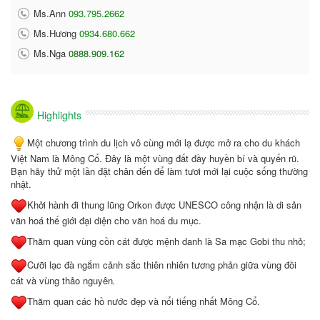
Ms.Ann
093.795.2662
Ms.Hương
0934.680.662
Ms.Nga
0888.909.162
Highlights
Một chương trình du lịch vô cùng mới lạ được mở ra cho du khách
Việt Nam là Mông Cổ. Đây là một vùng đất đầy huyền bí và quyến rũ.
Bạn hãy thử một lần đặt chân đến để làm tươi mới lại cuộc sống thường
nhật.
Khởi hành đi thung lũng Orkon được UNESCO công nhận là di sản
văn hoá thế giới đại diện cho văn hoá du mục.
Thăm quan vùng cồn cát được mệnh danh là Sa mạc Gobi thu nhỏ;
Cưỡi lạc đà ngắm cảnh sắc thiên nhiên tương phản giữa vùng đồi
cát và vùng thảo nguyên
.
Thăm quan các hồ nước đẹp và nổi tiếng nhất Mông Cổ.