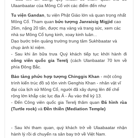
Ulaanbaatar của Mông Cổ với các điểm đến như
Tu viện Gandan
, tu viện Phật Giáo lớn và quan trọng nhất
Mông Cổ. Tham quan
bức tượng Janraisig Migjid
cao
26m, nặng 20 tấn, được mạ vàng và trang sức, xem các
nhà sư Mông Cổ tụng kinh, xoay kinh luân...
Dạo bước trên quảng trường trung tâm Sukhbaatar và
chụp ảnh kỉ niệm.
- Sau khi ăn bữa trưa Quý khách tiếp tục khởi hành đi
công viên quốc gia Terelj
(cách Ulanbaatar 70 km về
phía Đông Bắc.
Bảo tàng phức hợp tượng Chinggis Khan
- một công
trình kiến trúc đồ sộ tôn vinh Genghis Khan - nhân vật vĩ
đại của lịch sử Mông Cổ, người đã xây dựng lên đế chế
rộng lớn khắp các lục địa Á - Âu vào thế kỷ 13.
- Đến Công viên quốc gia Terelj thăm quan
Đá hình rùa
(Turtle rock)
và
Đền thiền (Mediation Temple)
- Sau khi tham quan, quý khách trở về Ulaabaatar nhận
hành lý rồi di chuyển ra sân bay trở về Việt Nam.