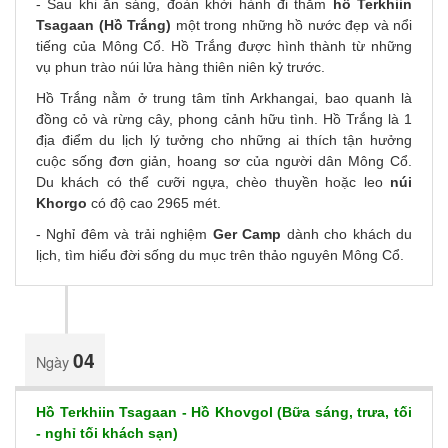
-
Sau khi ăn sáng, đoàn khởi hành đi thăm
hồ Terkhiin
Tsagaan (Hồ Trắng)
một trong những hồ nước đẹp và nổi
tiếng của Mông Cổ. Hồ Trắng được hình thành từ những
vụ phun trào núi lửa hàng thiên niên kỷ trước.
Hồ Trắng nằm ở trung tâm tỉnh Arkhangai, bao quanh là
đồng cỏ và rừng cây, phong cảnh hữu tình. Hồ Trắng là 1
địa điểm du lịch lý tưởng cho những ai thích tận hưởng
cuộc sống đơn giản, hoang sơ của người dân Mông Cổ.
Du khách có thể cưỡi ngựa, chèo thuyền hoặc leo
núi
Khorgo
có độ cao 2965 mét.
- Nghỉ đêm và trải nghiệm
Ger Camp
dành cho khách du
lịch, tìm hiểu đời sống du mục trên thảo nguyên Mông Cổ.
04
Ngày
Hồ Terkhiin Tsagaan - Hồ Khovgol (Bữa sáng, trưa, tối
- nghỉ tối khách sạn)