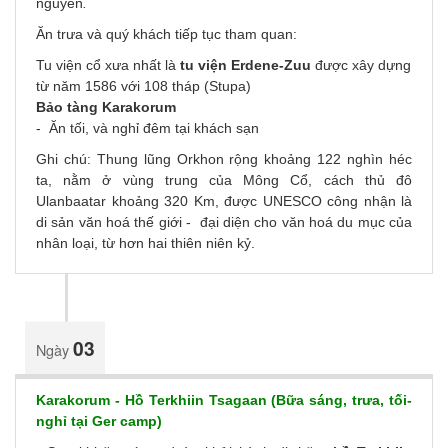
nguyên
.
Ăn trưa và quý khách tiếp tục tham quan:
Tu viện cổ xưa nhất là
tu viện Erdene-Zuu
được xây dựng
từ năm 1586 với 108 tháp (Stupa)
Bảo tàng Karakorum
- Ăn tối, và nghỉ đêm tại khách sạn
Ghi chú: Thung lũng Orkhon rộng khoảng 122 nghìn héc
ta, nằm ở vùng trung của Mông Cổ, cách thủ đô
Ulanbaatar khoảng 320 Km, được UNESCO công nhận là
di sản văn hoá thế giới - đại diện cho văn hoá du mục của
nhân loại, từ hơn hai thiên niên kỷ.
03
Ngày
Karakorum - Hồ Terkhiin Tsagaan (Bữa sáng, trưa, tối-
nghỉ tại Ger camp)