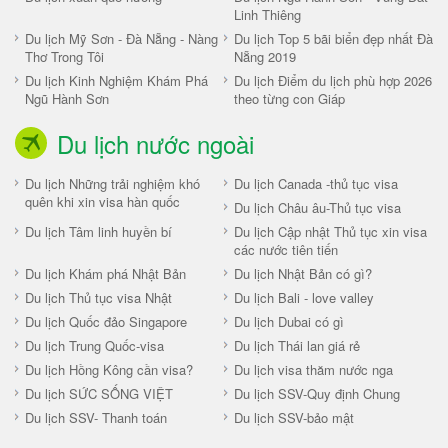
Linh Thiêng
Du lịch Mỹ Sơn - Đà Nẵng - Nàng
Du lịch Top 5 bãi biển đẹp nhất Đà
Thơ Trong Tôi
Nẵng 2019
Du lịch Kinh Nghiệm Khám Phá
Du lịch Điểm du lịch phù hợp 2026
Ngũ Hành Sơn
theo từng con Giáp
Du lịch nước ngoài
Du lịch Những trải nghiệm khó
Du lịch Canada -thủ tục visa
quên khi xin visa hàn quốc
Du lịch Châu âu-Thủ tục visa
Du lịch Tâm linh huyền bí
Du lịch Cập nhật Thủ tục xin visa
các nước tiên tiến
Du lịch Khám phá Nhật Bản
Du lịch Nhật Bản có gì?
Du lịch Thủ tục visa Nhật
Du lịch Bali - love valley
Du lịch Quốc đảo Singapore
Du lịch Dubai có gì
Du lịch Trung Quốc-visa
Du lịch Thái lan giá rẻ
Du lịch Hồng Kông cần visa?
Du lịch visa thăm nước nga
Du lịch SỨC SỐNG VIỆT
Du lịch SSV-Quy định Chung
Du lịch SSV- Thanh toán
Du lịch SSV-bảo mật