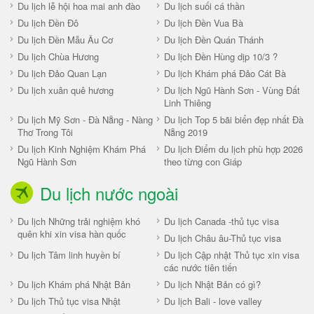
Du lịch lễ hội hoa mai anh đào
Du lịch suối cá thần
Du lịch Đền Đô
Du lịch Đền Vua Bà
Du lịch Đền Mẫu Âu Cơ
Du lịch Đền Quán Thánh
Du lịch Chùa Hương
Du lịch Đền Hùng dịp 10/3 ?
Du lịch Đảo Quan Lạn
Du lịch Khám phá Đảo Cát Bà
Du lịch xuân quê hương
Du lịch Ngũ Hành Sơn - Vùng Đất
Linh Thiêng
Du lịch Mỹ Sơn - Đà Nẵng - Nàng
Du lịch Top 5 bãi biển đẹp nhất Đà
Thơ Trong Tôi
Nẵng 2019
Du lịch Kinh Nghiệm Khám Phá
Du lịch Điểm du lịch phù hợp 2026
Ngũ Hành Sơn
theo từng con Giáp
Du lịch nước ngoài
Du lịch Những trải nghiệm khó
Du lịch Canada -thủ tục visa
quên khi xin visa hàn quốc
Du lịch Châu âu-Thủ tục visa
Du lịch Tâm linh huyền bí
Du lịch Cập nhật Thủ tục xin visa
các nước tiên tiến
Du lịch Khám phá Nhật Bản
Du lịch Nhật Bản có gì?
Du lịch Thủ tục visa Nhật
Du lịch Bali - love valley