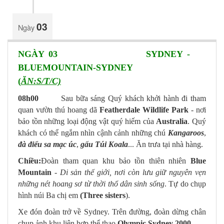
03
Ngày
NGÀY 03 SYDNEY -
BLUEMOUNTAIN-SYDNEY
(
ĂN:S/T/C)
08h00
Sau bữa sáng Quý khách khởi hành đi tham
quan vườn thú hoang dã
Featherdale Wildlife Park
- nơi
bảo tồn những loại động vật quý hiếm của
Australia
. Quý
khách có thể ngắm nhìn cậnh cảnh những chú
Kangaroos
,
đà điểu sa mạc úc
,
gấu Túi Koala
... Ăn trưa tại nhà hàng.
Chiều:
Đoàn tham quan khu bảo tồn thiên nhiên
Blue
Mountain
-
Di sản thế giới, nơi còn lưu giữ nguyên vẹn
những nét hoang sơ từ thời thổ dân sinh sống
. Tự do chụp
hình núi Ba chị em
(Three sisters
).
Xe đón đoàn trở về Sydney. Trên đường, đoàn dừng chân
chụp ảnh khu liên hợp thể thao
Olympic Sydney 2000
.