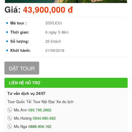
Giá:
43,900,000 đ
Mã tour :
SSVUC01
Thời gian:
6 ngày 5 đêm
Số lượng:
25 khách
Khởi hành:
21/09/2018
ĐẶT TOUR
LIÊN HỆ HỖ TRỢ
Tư vấn dịch vụ 24/07
Tour Quốc Tế/ Tour Nội Địa/ Xe du lịch
Ms.Ann
093.795.2662
Ms.Hương
0934.680.662
Ms.Nga
0888.909.162