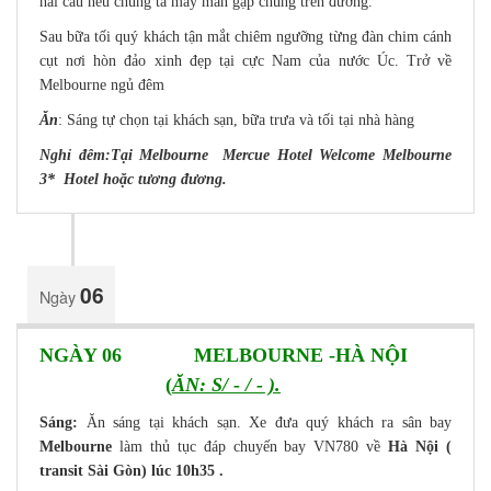
hải cẩu nếu chúng ta may mắn gặp chúng trên đường.
Sau bữa tối quý khách tận mắt chiêm ngưỡng từng đàn chim cánh
cụt nơi hòn đảo xinh đẹp tại cực Nam của nước Úc. Trở về
Melbourne ngủ đêm
Ăn
: Sáng tự chọn tại khách sạn, bữa trưa và tối tại nhà hàng
Nghỉ đêm:Tại Melbourne Mercue Hotel Welcome Melbourne
3* Hotel
hoặc tương đương.
06
Ngày
NGÀY 06 MELBOURNE -HÀ NỘI
(
ĂN: S/ - / - ).
Sáng:
Ăn sáng tại khách sạn. Xe đưa quý khách ra sân bay
Melbourne
làm thủ tục đáp chuyến bay VN780 về
Hà Nội (
transit Sài Gòn) lúc 10h35 .