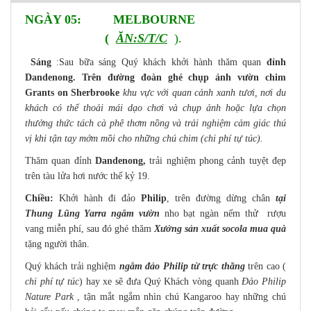
NGÀY 05: MELBOURNE
(
ĂN:S/T/C
).
Sáng
:Sau bữa sáng Quý khách khởi hành thăm quan
đỉnh
Dandenong. Trên đường đoàn ghé chụp ảnh vườn chim
Grants on Sherbrooke
khu vực với quan cảnh xanh tươi, nơi du
khách có thể thoải mái dạo chơi và chụp ảnh hoặc lựa chọn
thưởng thức tách cà phê thơm nồng và trải nghiệm cảm giác thú
vị khi tận tay mớm mồi cho những chú chim (chi phí tự túc).
Thăm quan đỉnh
Dandenong,
trải nghiệm phong cảnh tuyệt đẹp
trên tàu lửa hơi nước thế kỷ 19.
Chiều:
Khởi hành đi đảo
Philip
, trên đường dừng chân
tại
Thung Lũng Yarra ngắm vườn
nho bạt ngàn nếm thử rượu
vang miễn phí, sau đó ghé thăm
Xưởng sản xuất socola mua quà
tặng người thân.
Quý khách trải nghiệm
ngắm đảo Philip từ trực thăng
trên cao (
chi phí tự túc
) hay xe sẽ đưa Quý Khách vòng quanh
Đảo Philip
Nature Park
, tận mắt ngắm nhìn chú Kangaroo hay những chú