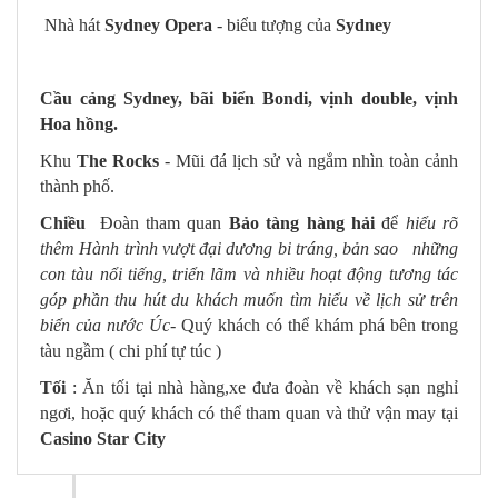
Nhà hát
Sydney Opera
- biểu tượng của
Sydney
Cầu cảng Sydney, bãi biển Bondi, vịnh double, vịnh
Hoa hồng.
Khu
The Rocks
- Mũi đá lịch sử và ngắm nhìn toàn cảnh
thành phố.
Chiều
Đoàn tham quan
Bảo tàng hàng hải
để
hiểu rõ
thêm Hành trình vượt đại dương bi tráng, bản sao những
con tàu nổi tiếng, triển lãm và nhiều hoạt động tương tác
góp phần thu hút du khách muốn tìm hiểu về lịch sử trên
biển của nước Úc
- Quý khách có thể khám phá bên trong
tàu ngầm ( chi phí tự túc )
Tối
: Ăn tối tại nhà hàng,xe đưa đoàn về khách sạn nghỉ
ngơi, hoặc quý khách có thể tham quan và thử vận may tại
Casino Star City