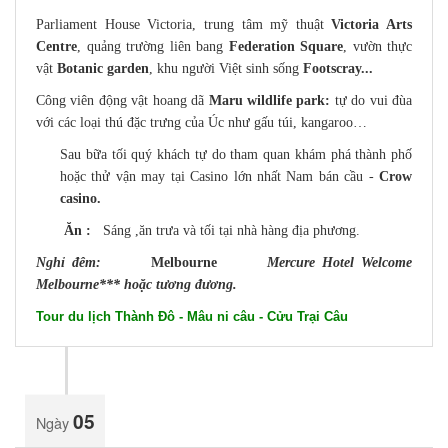
Parliament House Victoria, trung tâm mỹ thuật
Victoria Arts
Centre
, quảng trường liên bang
Federation Square
, vườn thực
vật
Botanic garden
, khu người Việt sinh sống
Footscray...
Công viên động vật hoang dã
Maru wildlife park:
tự do vui đùa
với các loại thú đặc trưng của Úc như gấu túi, kangaroo…
Sau bữa tối quý khách tự do tham quan khám phá thành phố
hoặc thử vận may tại Casino lớn nhất Nam bán cầu -
Crow
casino.
Ăn :
Sáng ,ăn trưa và tối tại nhà hàng địa phương.
Nghỉ đêm:
Melbourne
Mercure Hotel Welcome
Melbourne*** hoặc tương đương.
Tour du lịch Thành Đô - Mâu ni câu - Cửu Trại Câu
05
Ngày