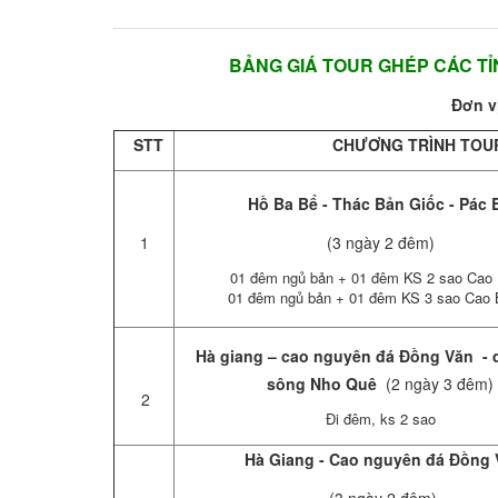
BẢNG GIÁ TOUR GHÉP CÁC TỈNH MI
Đơn vị
STT
CHƯƠNG TRÌNH TOU
Hồ Ba Bể - Thác Bản Giốc - Pác 
1
(3 ngày 2 đêm)
01 đêm ngủ bản + 01 đêm KS 2 sao Cao
01 đêm ngủ bản + 01 đêm KS 3 sao Cao 
Hà giang – cao nguyên đá Đồng Văn - 
sông Nho Quê
(2 ngày 3 đêm)
2
Đi đêm, ks 2 sao
Hà Giang - Cao nguyên đá Đồng
(3 ngày 2 đêm)