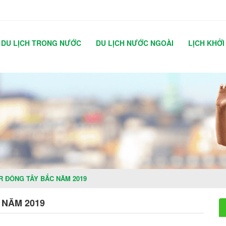
DU LỊCH TRONG NƯỚC
DU LỊCH NƯỚC NGOÀI
LỊCH KHỞI
R ĐÔNG TÂY BẮC NĂM 2019
 NĂM 2019