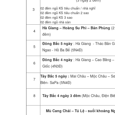
02 đêm ngủ KS tiêu chuẩn / nhà nghỉ
3
02 đêm ngủ KS tiêu chuẩn 2 sao
02 đêm ngủ KS 3 sao
02 đêm ngủ nhà sàn
Hà Giang – Hoàng Su Phì – Bản Phùng
(2
4
đêm)
Đông Bắc 5 ngày
: Hà Giang - Thác Bản G
5
Ngao - Hồ Ba Bể (5N4Đ)
Đông Bắc 4 ngày
: Hà Giang – Cao Bằng –
6
Giốc (4N3Đ)
Tây Bắc 5 ngày :
Mai Châu – Mộc Châu – Sơ
7
Biên- SaPa (5N4Đ)
8
Tây Bắc 4 ngày 3 đêm
(Mộc Châu, Điện Biê
Mù Cang Chải – Tú Lệ - suối khoáng N