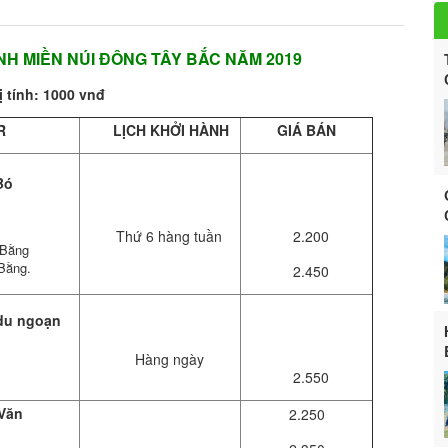
ỀN NÚI ĐÔNG TÂY BẮC NĂM 2019
 tính: 1000 vnđ
R
LỊCH KHỞI HÀNH
GIÁ BÁN
Bó
Thứ 6 hàng tuần
2.200
 Bằng
Bằng.
2.450
du ngoạn
Hàng ngày
2.550
 Văn
2.250