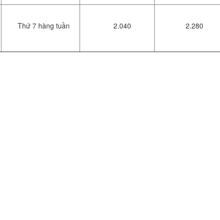
Thứ 7 hàng tuần
2.040
2.280