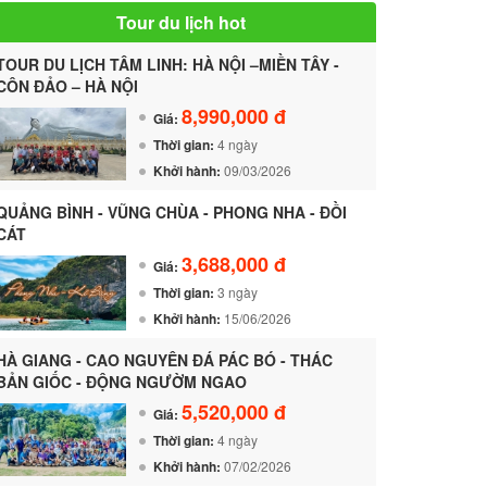
Tour du lịch hot
TOUR DU LỊCH TÂM LINH: HÀ NỘI –MIỀN TÂY -
CÔN ĐẢO – HÀ NỘI
8,990,000 đ
Giá:
Thời gian:
4 ngày
Khởi hành:
09/03/2026
QUẢNG BÌNH - VŨNG CHÙA - PHONG NHA - ĐỒI
CÁT
3,688,000 đ
Giá:
Thời gian:
3 ngày
Khởi hành:
15/06/2026
HÀ GIANG - CAO NGUYÊN ĐÁ PÁC BÓ - THÁC
BẢN GIỐC - ĐỘNG NGƯỜM NGAO
5,520,000 đ
Giá:
Thời gian:
4 ngày
Khởi hành:
07/02/2026