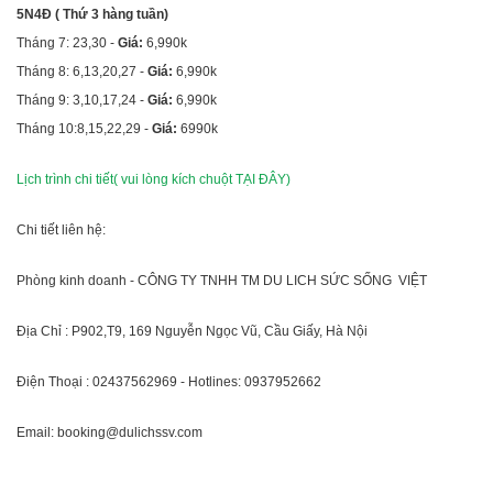
5N4Đ ( Thứ 3 hàng tuần)
Tháng 7: 23,30 -
Giá:
6,990k
Tháng 8: 6,13,20,27 -
Giá:
6,990k
Tháng 9: 3,10,17,24 -
Giá:
6,990k
Tháng 10:8,15,22,29 -
Giá:
6990k
Lịch trình chi tiết( vui lòng kích chuột TẠI ĐÂY)
Chi tiết liên hệ:
Phòng kinh doanh - CÔNG TY TNHH TM DU LICH SỨC SỐNG VIỆT
Địa Chỉ : P902,T9, 169 Nguyễn Ngọc Vũ, Cầu Giấy, Hà Nội
Điện Thoại : 02437562969 - Hotlines: 0937952662
Email: booking@dulichssv.com