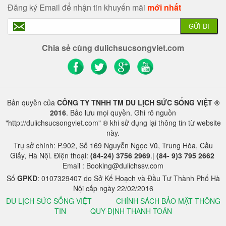
Đăng ký Email để nhận tin khuyến mãi
mới nhất
GỬI ĐI
Chia sẻ cùng dulichsucsongviet.com
Bản quyền của
CÔNG TY TNHH TM DU LỊCH SỨC SỐNG VIỆT ®
2016
. Bảo lưu mọi quyền. Ghi rõ nguồn
"http://dulichsucsongviet.com" ® khi sử dụng lại thông tin từ website
này.
Trụ sở chính: P.902, Số 169 Nguyễn Ngọc Vũ, Trung Hòa, Cầu
Giấy, Hà Nội. Điện thoại:
(84-24) 3756 2969
.|
(84- 9)3 795 2662
Email : Booking@dulichssv.com
Số
GPKD
: 0107329407 do Sở Kế Hoạch và Đầu Tư Thành Phố Hà
Nội cấp ngày 22/02/2016
DU LỊCH SỨC SỐNG VIỆT
CHÍNH SÁCH BẢO MẬT THÔNG
TIN
QUY ĐỊNH THANH TOÁN