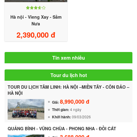
Hà nội - Vieng Xay - Sầm
Nưa
2,390,000 đ
Tin xem nhiều
Tour du lịch hot
TOUR DU LỊCH TÂM LINH: HÀ NỘI –MIỀN TÂY - CÔN ĐẢO –
HÀ NỘI
8,990,000 đ
Giá:
Thời gian:
4 ngày
Khởi hành:
09/03/2026
QUẢNG BÌNH - VŨNG CHÙA - PHONG NHA - ĐỒI CÁT
3,688,000 đ