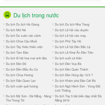
Du lịch trong nước
Du lịch Du lịch Hà Giang
Du lịch Du lịch Nha Trang
Du lịch Mũi Né
Du lịch Lễ hội cầu duyên
Du lịch Du xuân vãn cảnh
Du lịch Lễ hội cầu may
Du lịch Chùa Cầu Muối
Du lịch Phủ Tây Hồ
Du lịch Tây thiên thiền viện
Du lịch Lễ hội Đền Bắc Lệ
Du lịch Tam Đảo
Du lịch Lễ Khai Ấn Đền Trần
Du lịch lễ hội hoa mai anh đào
Du lịch suối cá thần
Du lịch Đền Đô
Du lịch Đền Vua Bà
Du lịch Đền Mẫu Âu Cơ
Du lịch Đền Quán Thánh
Du lịch Chùa Hương
Du lịch Đền Hùng dịp 10/3 ?
Du lịch Đảo Quan Lạn
Du lịch Khám phá Đảo Cát Bà
Du lịch xuân quê hương
Du lịch Ngũ Hành Sơn - Vùng Đất
Linh Thiêng
Du lịch Mỹ Sơn - Đà Nẵng - Nàng
Du lịch Top 5 bãi biển đẹp nhất Đà
Thơ Trong Tôi
Nẵng 2019