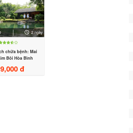
0
2 ngày
ịch chữa bệnh: Mai
im Bôi Hòa Bình
9,000 đ