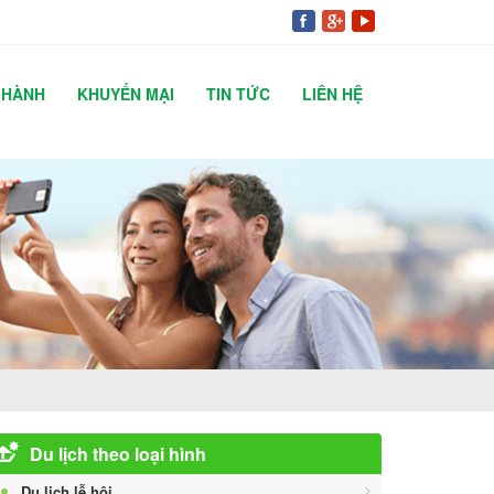
 HÀNH
KHUYẾN MẠI
TIN TỨC
LIÊN HỆ
Du lịch theo loại hình
Du lịch lễ hội