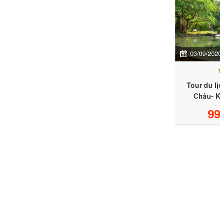
03/09/202
Tour du l
Châu- K
99