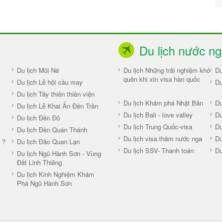
Du lịch nước ng
Du lịch Mũi Né
Du lịch Những trải nghiệm khó
Du
quên khi xin visa hàn quốc
Du lịch Lễ hội cầu may
Du
Du lịch Tây thiên thiền viện
Du lịch Khám phá Nhật Bản
Du
Du lịch Lễ Khai Ấn Đền Trần
Du lịch Bali - love valley
Du
Du lịch Đền Đô
Du lịch Trung Quốc-visa
Du
Du lịch Đền Quán Thánh
Du lịch visa thăm nước nga
D
 ?
Du lịch Đảo Quan Lạn
Du lịch SSV- Thanh toán
Du
Du lịch Ngũ Hành Sơn - Vùng
Đất Linh Thiêng
Du lịch Kinh Nghiệm Khám
Phá Ngũ Hành Sơn