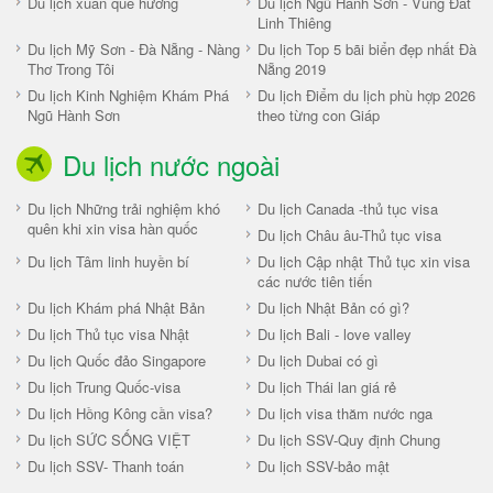
Du lịch xuân quê hương
Du lịch Ngũ Hành Sơn - Vùng Đất
Linh Thiêng
Du lịch Mỹ Sơn - Đà Nẵng - Nàng
Du lịch Top 5 bãi biển đẹp nhất Đà
Thơ Trong Tôi
Nẵng 2019
Du lịch Kinh Nghiệm Khám Phá
Du lịch Điểm du lịch phù hợp 2026
Ngũ Hành Sơn
theo từng con Giáp
Du lịch nước ngoài
Du lịch Những trải nghiệm khó
Du lịch Canada -thủ tục visa
quên khi xin visa hàn quốc
Du lịch Châu âu-Thủ tục visa
Du lịch Tâm linh huyền bí
Du lịch Cập nhật Thủ tục xin visa
các nước tiên tiến
Du lịch Khám phá Nhật Bản
Du lịch Nhật Bản có gì?
Du lịch Thủ tục visa Nhật
Du lịch Bali - love valley
Du lịch Quốc đảo Singapore
Du lịch Dubai có gì
Du lịch Trung Quốc-visa
Du lịch Thái lan giá rẻ
Du lịch Hồng Kông cần visa?
Du lịch visa thăm nước nga
Du lịch SỨC SỐNG VIỆT
Du lịch SSV-Quy định Chung
Du lịch SSV- Thanh toán
Du lịch SSV-bảo mật