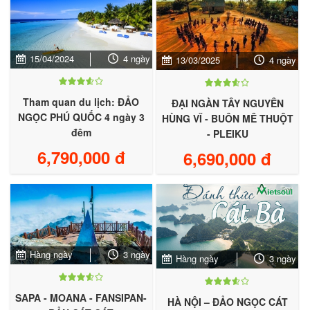
15/04/2024
4 ngày
13/03/2025
4 ngày
Tham quan du lịch: ĐẢO
ĐẠI NGÀN TÂY NGUYÊN
NGỌC PHÚ QUỐC 4 ngày 3
HÙNG VĨ - BUÔN MÊ THUỘT
đêm
- PLEIKU
6,790,000 đ
6,690,000 đ
Hàng ngày
3 ngày
Hàng ngày
3 ngày
SAPA - MOANA - FANSIPAN-
HÀ NỘI – ĐẢO NGỌC CÁT