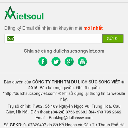
Đăng ký Email để nhận tin khuyến mãi
mới nhất
GỬI ĐI
Chia sẻ cùng dulichsucsongviet.com
Bản quyền của
CÔNG TY TNHH TM DU LỊCH SỨC SỐNG VIỆT ®
2016
. Bảo lưu mọi quyền. Ghi rõ nguồn
"http://dulichsucsongviet.com" ® khi sử dụng lại thông tin từ website
này.
Trụ sở chính: P.902, Số 169 Nguyễn Ngọc Vũ, Trung Hòa, Cầu
Giấy, Hà Nội. Điện thoại:
(84-24) 3756 2969
.|
(84- 9)3 795 2662
Email : Booking@dulichssv.com
Số
GPKD
: 0107329407 do Sở Kế Hoạch và Đầu Tư Thành Phố Hà