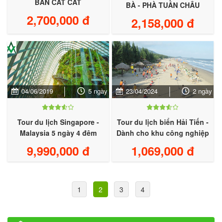
BẢN CÁT CÁT
BÀ - PHÀ TUẦN CHÂU
2,700,000 đ
2,158,000 đ
04/06/2019
5 ngày
23/04/2024
2 ngày
Tour du lịch Singapore -
Tour du lịch biển Hải Tiến -
Malaysia 5 ngày 4 đêm
Dành cho khu công nghiệp
9,990,000 đ
1,069,000 đ
1
2
3
4